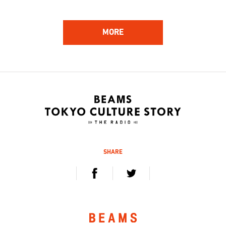
MORE
162
161
ハンバート ハンバート
林 響太朗
アーティスト
映像監督、写真家、多摩美術
大学 講師
2020.12.5 sat / 12.12 sat
2020.11.21 sat / 11.28 sat
SHARE
160
159
Kan Sano
杉山知之
キーボーディスト、プロデュ
デジタルハリウッド大学 学