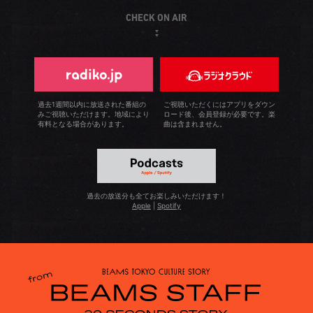
CHECK ON AIR
過去1週間以内に放送された番組の
ご視聴いただくにはアプリをダウン
みご視聴いただけます。地域により
ロード後、会員登録が必要です。楽
有料となる場合があります。
曲は含まれません。
過去の放送分も全てお楽しみいただけます！
Apple
|
Spotify