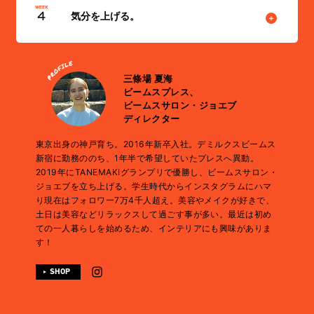
やかに彩ること。女性が女性でいる事を楽しめる瞬間を、ドレ
ちは大切にしてあげて下さい。
す。自分に派手なファッションが似合わないという点もありま
気分を上げる。
スアップにおいて心から楽しんで欲しい！という想いがブラン
すが、シンプルなものほど自分磨きに力が入ります。ファッシ
ドスタートのきっかけです。是非BEAMS SALONのサイトを覗
ョンが好きだけど、ファッションに頼りすぎない。矛盾してい
私の中でビューティーとファッションは切り離せない存在。例
いてみて下さい。
るようで、シンプルなスタイルにはこだわりを感じることがで
えばリップから着たいドレスや髪型を考えたり。肌の調子が悪
三條場 夏海
き、私の定番スタイルになっています。
い時には、お気に入りの服を着ていても気分が乗らないことも
ビームスプレス、
ありますよね。趣味であるスキンケアは気分をあげる大切な時
ビームスサロン・ジョエブ
ディレクター
間。自分なりに、気分を上げる“モノ”を見つけられたら、コー
ディネートを考える時間や日常もぐんと楽しくなるはずです！
東京出身の神戸育ち。2016年新卒入社。デミルクスビームス
新宿に勤務ののち、1年半で希望していたプレスへ異動。
2019年にTANEMAKIグランプリで優勝し、ビームスサロン・
ジョエブを立ち上げる。学生時代からインスタグラムにハマ
り現在はフォロワー7万4千人超え。美容やメイクが好きで、
土日は美容などリラックスして過ごす事が多い。最近は初め
ての一人暮らしを始めるため、インテリアにも興味がありま
す！
SHOP