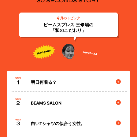
今月のトピック
ビームスプレス 三條場の
「私のこだわり」
明日何着る？
私が明日の服を決める基準は「気分とTPO」です。前日の天気
予報チェックは私のルーティーンの一つ。TPOに合わせて少し
BEAMS SALON
肌を出してみたり、モコモコのファーコートを着てみたり。日
私がディレクション務めるBEAMS SALONはもうすぐ1年を迎
常の移り変わりと共にファッションを合わせられる人は素敵で
えます。大人になると必ずドレスアップを求められる場、それ
白いTシャツの似合う女性。
すよね。また、最後に一番大切なのは「これが着たい！」とい
は結婚式。自分が精一杯お手伝いできるのはその場の空間を華
う自分の直感。コーディネートに対する自分のわがままな気持
私はシンプルな白いTシャツが似合う女性像に憧れがありま