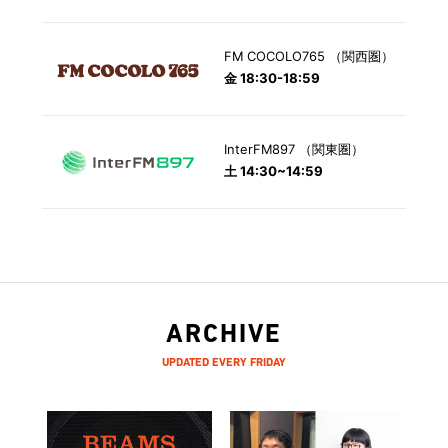
FM COCOLO765 （関西圏）
金 18:30-18:59
InterFM897 （関東圏）
土 14:30~14:59
ARCHIVE
UPDATED EVERY FRIDAY