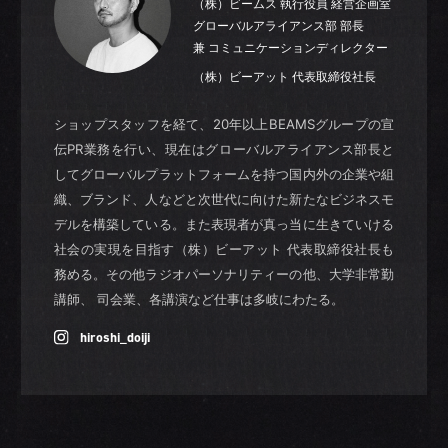
（株）ビームス 執行役員 経営企画室
グローバルアライアンス部 部長
兼 コミュニケーションディレクター
（株）ビーアット 代表取締役社長
ショップスタッフを経て、20年以上BEAMSグループの宣
伝PR業務を行い、現在はグローバルアライアンス部長と
してグローバルプラットフォームを持つ国内外の企業や組
織、ブランド、人などと次世代に向けた新たなビジネスモ
デルを構築している。また表現者が真っ当に生きていける
社会の実現を目指す（株）ビーアット 代表取締役社長も
務める。その他ラジオパーソナリティーの他、大学非常勤
講師、 司会業、各講演など仕事は多岐にわたる。
hiroshi_doiji