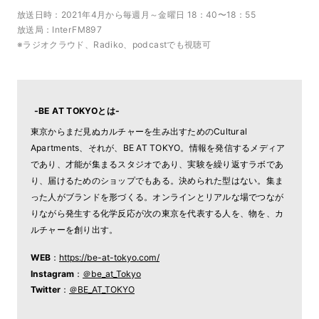
放送日時：2021年4月から毎週月～金曜日 18：40〜18：55
放送局：InterFM897
※ラジオクラウド、Radiko、podcastでも視聴可
-BE AT TOKYOとは-
東京からまだ見ぬカルチャーを生み出すためのCultural
Apartments、それが、BE AT TOKYO。情報を発信するメディア
であり、才能が集まるスタジオであり、実験を繰り返すラボであ
り、届けるためのショップでもある。決められた型はない。集ま
った人がブランドを形づくる。オンラインとリアルな場でつなが
りながら発生する化学反応が次の東京を代表する人を、物を、カ
ルチャーを創り出す。
WEB
：
https://be-at-tokyo.com/
Instagram
：
＠be_at_Tokyo
Twitter
：
＠BE_AT_TOKYO