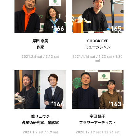
166
165
岸田 奈美
SHOCK EYE
作家
ミュージシャン
2021.2.6 sat / 2.13 sat
2021.1.16 sat / 1.23 sat / 1.30
sat
164
163
鏡リュウジ
宇田 陽子
占星術研究家、翻訳家
フラワーアーティスト
2021.1.2 sat / 1.9 sat
2020.12.19 sat / 12.26 sat