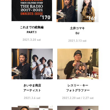
170
169
これまでの総集編
土井コマキ
PART.1
DJ
2021.3.20 sat
2021.3.13 sat
168
167
きいやま商店
レスリー・キー
アーティスト
フォトグラファー
2021.3.6 sat
2021.2.20 sat / 2.27 sat