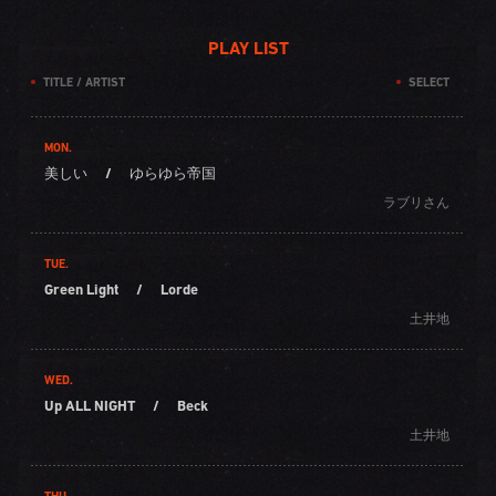
PLAY LIST
TITLE / ARTIST
SELECT
MON.
美しい
/
ゆらゆら帝国
ラブリさん
TUE.
Green Light
/
Lorde
土井地
WED.
Up ALL NIGHT
/
Beck
土井地