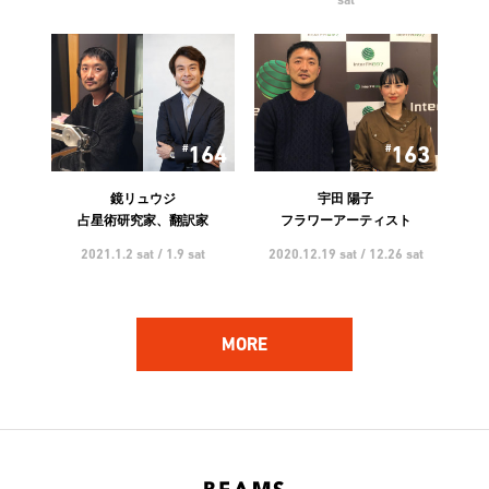
164
163
鏡リュウジ
宇田 陽子
占星術研究家、翻訳家
フラワーアーティスト
2021.1.2 sat / 1.9 sat
2020.12.19 sat / 12.26 sat
MORE
162
161
ハンバート ハンバート
林 響太朗
アーティスト
映像監督、写真家、多摩美術