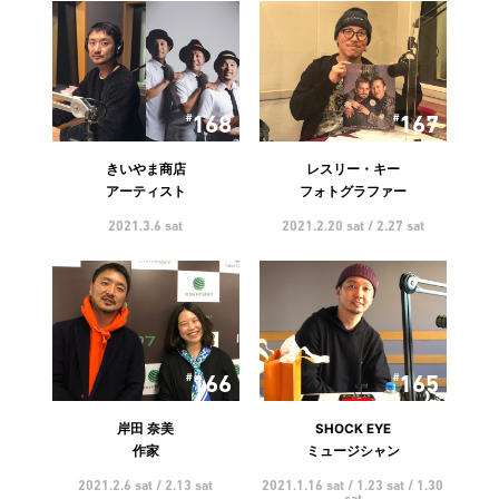
168
167
きいやま商店
レスリー・キー
アーティスト
フォトグラファー
2021.3.6 sat
2021.2.20 sat / 2.27 sat
166
165
岸田 奈美
SHOCK EYE
作家
ミュージシャン
2021.2.6 sat / 2.13 sat
2021.1.16 sat / 1.23 sat / 1.30
sat