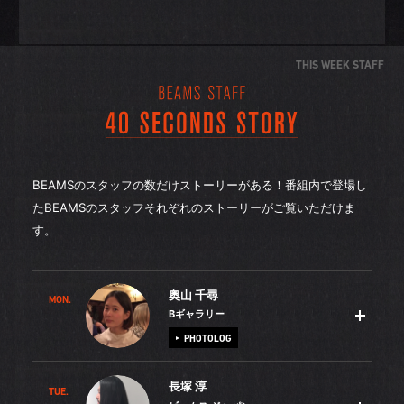
THIS WEEK STAFF
BEAMSのスタッフの数だけストーリーがある！番組内で登場し
たBEAMSのスタッフそれぞれのストーリーがご覧いただけま
す。
奥山 千尋
MON.
Bギャラリー
PHOTOLOG
長塚 淳
TUE.
部活動に明け暮れていた中学生時代、オシャレした友達の