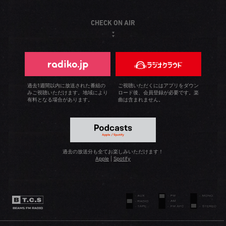
ス」での買い物に当てていました。バイト代が入ると原宿
舎町でファッション誌を読んでBEAMSに憧れる中学生でし
がちですが、制約を設けず、臆せず、自由に着て欲しいと
に直行。雑誌で見ていた服に会いに行く、あのワクワクし
た。一日がかりで「ビームス 仙台」に出かけていた自分
CHECK ON AIR
思っています。1回冒険をすると次の冒険もできるはずで
た瞬間は今でも忘れられません。ですが、当時めざしてい
が、今、子育てをしながらBEAMSに囲まれているなんて時
す。何でもご相談に乗らせていただきます。さて、そんな
たのは公務員（笑）。結局、服以上に情熱を持てる仕事は
間の流れを感じます。
僕の休日は奥さんとドライブすることが多いです。二人と
ないだろうと、就職活動でBEAMSを受けました。初めて＜
も自然や寺社仏閣が好きなので、関東近県を訪れてのんび
International Gallery BEAMS＞に携わることが出来た時は
りとした時間を過ごしています！
天にも昇る気持ちでした。15年間、複数の店舗を経験し
過去1週間以内に放送された番組の
ご視聴いただくにはアプリをダウン
みご視聴いただけます。地域により
ロード後、会員登録が必要です。楽
て、今は＜BEAMS Lights＞のディレクターとしてメンズ
有料となる場合があります。
曲は含まれません。
とウィメンズを担当しています。これまでずっと「好きな
ことをやってお給料をもらえるなんて！」とハッピーで来
ました（笑）。そうそう、BEAMSにはサッカー部があって
私が部長を務めさせていただいています。アパレルメーカ
過去の放送分も全てお楽しみいただけます！
ー同士で試合もしていますよ！
Apple
|
Spotify