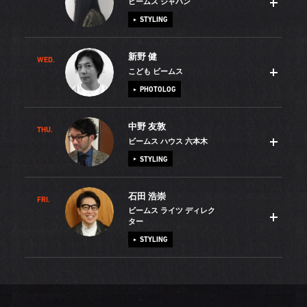
ビームス ジャパン
プリクラ写真を見て、「休日ってこうやって楽しむものな
STYLING
のね！」と世界が広がりました。「彼女のような魅力的な
格好をしたい。同じ趣味を持ちたいと」思ったのが私とフ
新野 健
ァッションとの出会いです。大学では服飾を専攻して和装
WED.
腰まで伸びたストレートヘアが僕のトレードマークです。
こども ビームス
についても研究。今ではアクセサリー制作やアートにも興
BEAMSに入った時、ファッションに携わる上で「人と違う
PHOTOLOG
味があります。実は、BEAMSを辞めて3ヶ月間ニューヨー
スタイルでカッコよくなりたい」と思って伸ばしたのがき
クで美術館巡りをしていた時期がありました。その時に知
っかけでした。もう10年以上このヘアスタイルです。僕の
中野 友敦
った、コンセプチュアル・アートの開拓者であるソル・ル
服との出会いは、小学生の時にNBAの選手が履いているバ
THU.
2児の父親で、子育ての真っ最中です。妻も仕事をしている
ビームス ハウス 六本木
ウィット氏の作品は今でも大好きです。アートはライフス
スケット・シューズを見てカッコイイ！と思った時。その
ため、家族全員が揃う日曜日をとても大切にしています。
STYLING
タイルに彩りを与えてくれます。クッションやカーテンの
後、服にもバスケットボールにもはまり大学までプレイし
たとえ出かけなくても、一緒にいるだけでホッとできるの
ように、絵を変えればお部屋の雰囲気も新しくなります。
ていました。人からは強そうな格好をしていると思われが
はファミリーの力ですね。七五三、卒園式、入学式など、
石田 浩崇
もっとアートが皆さんの日常に入り込めるように、これか
ちですが、好きな服、良いと思える服をこだわりなく着て
子どもの服選びは行事に左右されることが多いと思います
FRI.
母に連れられてデパートに服を見に行くのが楽しみだった
ビームス ライツ ディレク
らもお手伝いしていきます。
いるだけです。ただ、同年代の人と比べると、まだまだ服
が、私も一通り経験して来ました。着用されるシチュエー
僕は、茶色が好きな渋い小学生でした（笑）。当時から綺
ター
の好みの幅が広くていろいろなブランドを試しているかも
ションから子育ての悩みまで、代官山の「こども ビーム
麗めな格好が好きで、大学では革靴を履いて通学。卒業後
STYLING
しれません。多様な人が集まる新宿の街は最高ですね。レ
ス」でいろいろな相談に乗らせていただいています。服を
は異業種に就職したものの、やっぱり好きな服を仕事にし
ーベルの幅も商品の奥行きもある「ビームス ジャパン」に
購入された家のお子様が大きくなり、当時の服を引っ張り
たくてBEAMSに転職しました。原宿、新宿、丸の内、二子
専門学校に通っていた頃、アルバイトで月15万円ほどを稼
もいろんなスタッフの熱量が集結しています。最高の店で
出してみて「これってBEAMSだったんだ！」と喜んでくだ
玉川などの店舗を経験して、今は「ビームス ハウス 六本
ぎ、そのすべてを「インターナショナルギャラリー ビーム
す！
さったら最高ですね。思い起こせば30年前、私は山形の田
木」にいます。ドレス・ファッションは難しそうに思われ