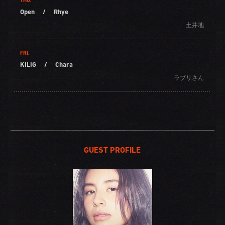
THU.
Open
/
Rhye
土井地
FRI.
KILIG
/
Chara
ラブリさん
GUEST PROFILE