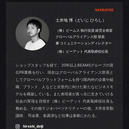
NAVIGATOR
土井地 博（どいじ ひろし）
（株）ビームス 執行役員 経営企画室
グローバルアライアンス部 部長
兼 コミュニケーションディレクター
（株）ビーアット 代表取締役社長
ショップスタッフを経て、20年以上BEAMSグループの宣
伝PR業務を行い、現在はグローバルアライアンス部長と
してグローバルプラットフォームを持つ国内外の企業や組
織、ブランド、人などと次世代に向けた新たなビジネスモ
デルを構築している。また表現者が真っ当に生きていける
社会の実現を目指す（株）ビーアット 代表取締役社長も
務める。その他ラジオパーソナリティーの他、大学非常勤
講師、 司会業、各講演など仕事は多岐にわたる。
hiroshi_doiji