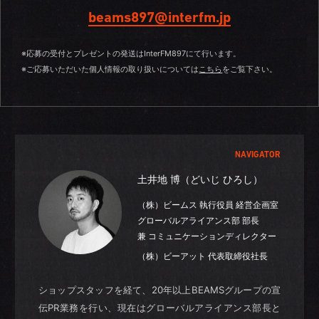
beams897@interfm.jp
※応募の受付とプレゼントの発送はInterFM897にて行います。
※ご応募いただいた個人情報の取り扱いについては
こちら
をご覧下さい。
NAVIGATOR
土井地 博（どいじ ひろし）
（株）ビームス 執行役員 経営企画室
グローバルアライアンス部 部長
兼 コミュニケーションディレクター
（株）ビーアット 代表取締役社長
ショップスタッフを経て、20年以上BEAMSグループの宣
伝PR業務を行い、現在はグローバルアライアンス部長と