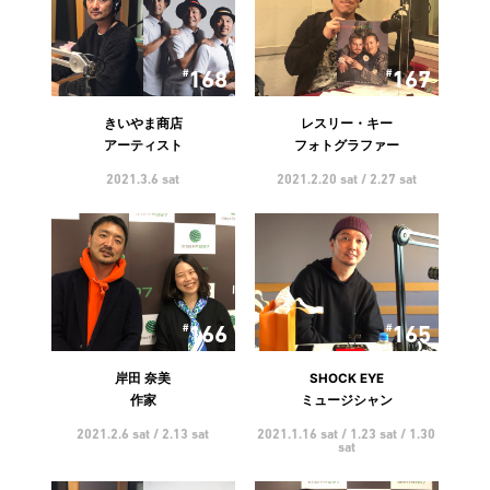
168
167
きいやま商店
レスリー・キー
アーティスト
フォトグラファー
2021.3.6 sat
2021.2.20 sat / 2.27 sat
166
165
岸田 奈美
SHOCK EYE
作家
ミュージシャン
2021.2.6 sat / 2.13 sat
2021.1.16 sat / 1.23 sat / 1.30
sat