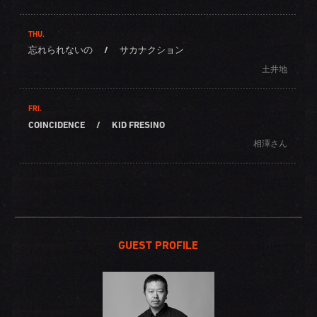
THU.
忘れられないの
/
サカナクション
土井地
FRI.
COINCIDENCE
/
KID FRESINO
相澤さん
GUEST PROFILE