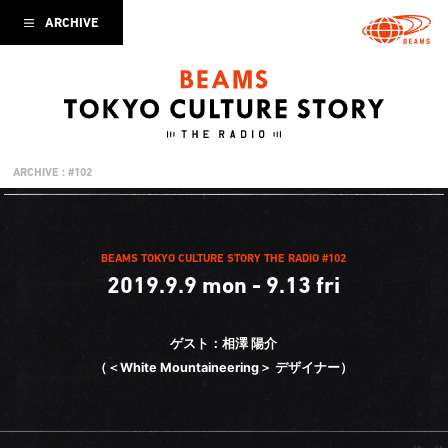
ARCHIVE
ARCHIVE : #102
BEAMS TOKYO CULTURE STORY THE RADIO #102
2019.9.9 mon - 9.13 fri
ゲスト：相澤 陽介
（＜White Mountaineering＞ デザイナー）