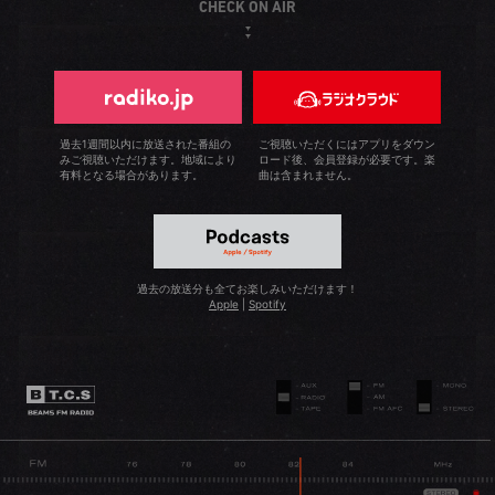
CHECK ON AIR
過去1週間以内に放送された番組の
ご視聴いただくにはアプリをダウン
みご視聴いただけます。地域により
ロード後、会員登録が必要です。楽
有料となる場合があります。
曲は含まれません。
過去の放送分も全てお楽しみいただけます！
Apple
|
Spotify