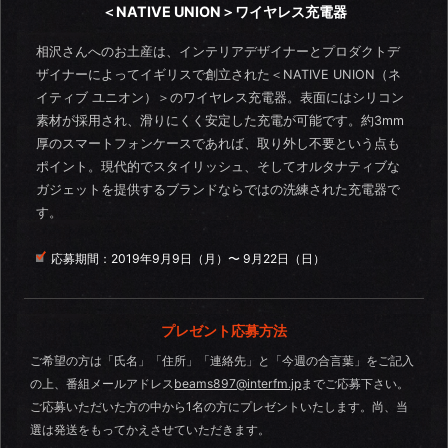
＜NATIVE UNION＞ワイヤレス充電器
相沢さんへのお土産は、インテリアデザイナーとプロダクトデ
ザイナーによってイギリスで創立された＜NATIVE UNION（ネ
イティブ ユニオン）＞のワイヤレス充電器。表面にはシリコン
素材が採用され、滑りにくく安定した充電が可能です。約3mm
厚のスマートフォンケースであれば、取り外し不要という点も
ポイント。現代的でスタイリッシュ、そしてオルタナティブな
ガジェットを提供するブランドならではの洗練された充電器で
す。
応募期間：
2019年9月9日（月）〜 9月22日（日）
プレゼント応募方法
ご希望の方は「氏名」「住所」「連絡先」と「今週の合言葉」をご記入
の上、番組メールアドレス
beams897@interfm.jp
までご応募下さい。
ご応募いただいた方の中から1名の方にプレゼントいたします。尚、当
選は発送をもってかえさせていただきます。