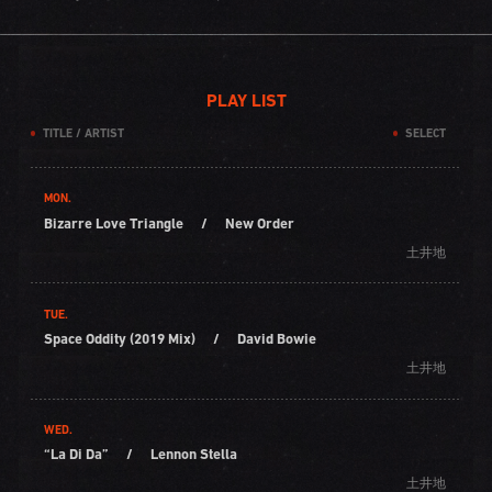
PLAY LIST
TITLE / ARTIST
SELECT
MON.
Bizarre Love Triangle
/
New Order
土井地
TUE.
Space Oddity (2019 Mix)
/
David Bowie
土井地
WED.
“La Di Da”
/
Lennon Stella
土井地