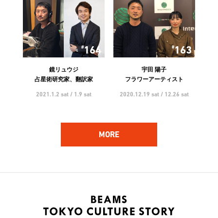
164
163
鏡リュウジ
宇田 陽子
占星術研究家、翻訳家
フラワーアーティスト
2021.1.2 sat / 1.9 sat
2020.12.19 sat / 12.26 sat
MORE
162
161
ハンバート ハンバート
林 響太朗
アーティスト
映像監督、写真家、多摩美術
大学 講師
2020.12.5 sat / 12.12 sat
2020.11.21 sat / 11.28 sat