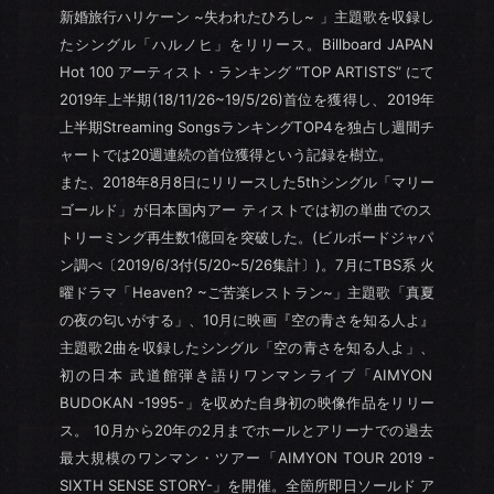
新婚旅行ハリケーン ~失われたひろし~ 」主題歌を収録し
たシングル「ハルノヒ」をリリース。Billboard JAPAN
Hot 100 アーティスト・ランキング “TOP ARTISTS” にて
2019年上半期(18/11/26~19/5/26)首位を獲得し、2019年
上半期Streaming SongsランキングTOP4を独占し週間チ
ャートでは20週連続の首位獲得という記録を樹立。
また、2018年8月8日にリリースした5thシングル「マリー
ゴールド」が日本国内アー ティストでは初の単曲でのス
トリーミング再生数1億回を突破した。(ビルボードジャパ
ン調べ〔2019/6/3付(5/20~5/26集計〕)。7月にTBS系 火
曜ドラマ「Heaven? ~ご苦楽レストラン~」主題歌「真夏
の夜の匂いがする」、10月に映画『空の青さを知る人よ』
主題歌2曲を収録したシングル「空の青さを知る人よ」、
初の日本 武道館弾き語りワンマンライブ「AIMYON
BUDOKAN -1995-」を収めた自身初の映像作品をリリー
ス。 10月から20年の2月までホールとアリーナでの過去
最大規模のワンマン・ツアー「AIMYON TOUR 2019 -
SIXTH SENSE STORY-」を開催。全箇所即日ソールド ア