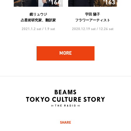
164
163
鏡リュウジ
宇田 陽子
占星術研究家、翻訳家
フラワーアーティスト
2021.1.2 sat / 1.9 sat
2020.12.19 sat / 12.26 sat
MORE
162
161
ハンバート ハンバート
林 響太朗
アーティスト
映像監督、写真家、多摩美術
大学 講師
2020.12.5 sat / 12.12 sat
2020.11.21 sat / 11.28 sat
SHARE