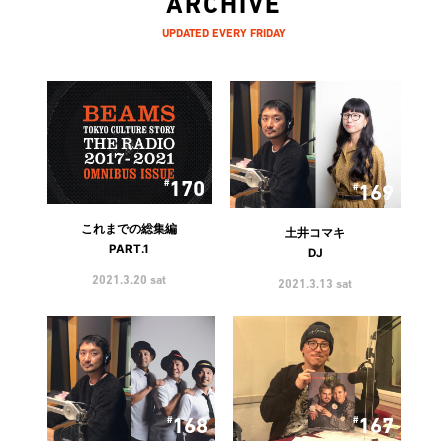
ARCHIVE
UPDATED EVERY FRIDAY
170
169
これまでの総集編
土井コマキ
PART.1
DJ
2021.3.20 sat
2021.3.13 sat
168
167