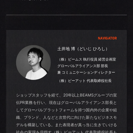
NAVIGATOR
土井地 博（どいじ ひろし）
（株）ビームス 執行役員 経営企画室
グローバルアライアンス部 部長
兼 コミュニケーションディレクター
（株）ビーアット 代表取締役社長
ショップスタッフを経て、20年以上BEAMSグループの宣
伝PR業務を行い、現在はグローバルアライアンス部長と
してグローバルプラットフォームを持つ国内外の企業や組
織、ブランド、人などと次世代に向けた新たなビジネスモ
デルを構築している。また表現者が真っ当に生きていける
社会の実現を目指す（株）ビーアット 代表取締役社長も