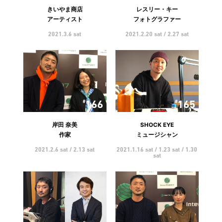
きいやま商店
レスリー・キー
アーティスト
フォトグラファー
2021.3.6 sat
2021.2.20 sat / 2.27 sat
166
165
岸田 奈美
SHOCK EYE
作家
ミュージシャン
2021.2.6 sat / 2.13 sat
2021.1.16 sat / 1.23 sat / 1.30
sat