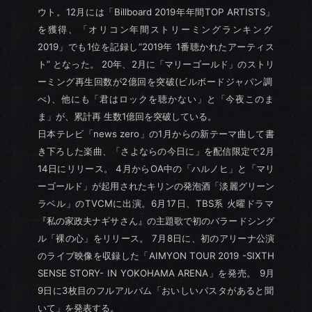
ウト。12月には「Billboard 2019年年間TOP ARTISTS」
を獲得、「オリコン年間ストリーミングランキング
2019」でも1位を記録し”2019年 1番聴かれたアーティス
ト” となった。 20年、2月に「マリーゴールド」のストリ
ーミング再生回数が2億回を突破(ビルボードジャパン調
べ)、他にも「君はロックを聴かない」と「今夜このま
ま」が、累計再 生数1億回を突破している。
日本テレビ「news zero」の1月からの新テーマ曲して書
き下ろした楽曲、「さよならの今日に」を配信限定で2月
14日にリリース。 4月からOA中の「ハルノヒ」と「マリ
ーゴールド」が起用されたキリンの発泡酒「淡麗グリーン
ラベル」のTVCMに出演。6月17日、TBS系 火曜ドラマ
『私の家政夫ナギサさん』の主題歌で初のバラードシング
ル「裸の心」をリリース。 7月8日に、初のアリーナ公演
のライブ映像を収録した「AIMYON TOUR 2019 -SIXTH
SENSE STORY- IN YOKOHAMA ARENA」を発売。 9月
9日に3枚目のフルアルバム「おいしいパスタがあると聞
いて」を発表する。