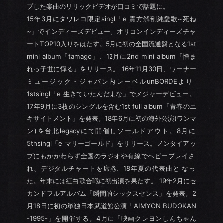
プした楽曲のリリックビデオが口コミで話題に。
15年3月にタワレコ限定singl「e 貴方解剖純愛歌~死ね
~」でインディーズデビュー、オリコンインディーズチャ
ートTOP10入りをはたす。5月に初の全国流通盤となる1st
mini album「tamago」、12月に2nd mini album「憎ま
れっ子世に憚る」をリリース。 16年11月30日、ワーナー
ミュージック・ジャパン内レーベルunBORDEより
1stsingl「e 生きていたんだよな」でメジャーデビュー。
17年9月に3枚のシングルを含む1st full album「青春のエ
キサイトメント」を発表。18年6月に初の海外公演(ワンマ
ン)を台北legacyにて開催しソールドアウト。8月に
5thsingl「e マリーゴールド」をリリース。ノンタイアッ
プにもかかわらず全国のラジオや有線でヘビープレイさ
れ、デジタルチャートを席捲、18年夏の代表曲と なっ
た。年末には紅白歌合戦に初出演を果たす。 19年2月にセ
カンドフルアルバム「瞬間的シックスセンス」を発表。2
月18日に初の単独日本武道館公演「AIMYON BUDOKAN
-1995-」を開催する。4月に「映画クレヨンしんちゃん