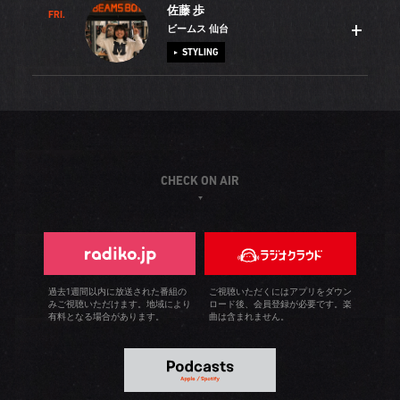
佐藤 歩
ードマークでもあったので、新しいヘアスタイルへの反応
力をヴィジュアルにして店舗に落とし込むことが仕事で
FRI.
半年前、両親をバラ園に連れて行ったことをきっかけに、
ーフィンを極められたら、きっと楽しいはず。「誰か私を
ビームス 仙台
が気になりましたが、評判は良いのでホッとしています
す。ショップスタッフと一緒にレーベルの世界観をお伝え
バラを育てることが趣味になりました。大輪のホワイトク
海に連れて行って！」と周囲にアピールしている今日この
STYLING
（笑）。目標はバイヤーになることです。最近買い付けに
することを大切に頑張っています。私には自慢できるよう
リスマス、真っ赤なイングリッドバーグマン、作出国がド
頃です。
同行させてもらっていて、もうすぐ仕入れた商品が入荷し
な趣味はないのですが、音楽を聞くことが好きなので、よ
イツのブルームーン。この3種類の新苗を購入して世話をし
てきます。展示会などで得たブランドの空気感を店頭でお
くライブや音楽フェスに出かけます。今年もFUJI ROCK
ています。育て方を学ぶうちに、剪定ハサミやウエアなど
仙台で生まれ育った私は、この街を離れたことがありませ
伝えできるかと思うとワクワクしてしまいます。＜Pilgrim
FESTIVALに行ってきましたが、大好きなエレファントカシ
のガーデニング用品にもこだわるようになり、美しい花を
ん。アウトレットを含め仙台にはBEAMSが3店舗あります
Surf+Supply＞の魅力を広めて、全国にショップを増やす
マシが初出場していたので、例年以上に盛り上がってしま
咲かせるために努力しています。私がファッションに興味
が、そんなに離れていないのでスタッフ同士はとても仲が
ことが夢です！
いました。それから、お酒と焼き鳥も大好き。焼き鳥は焼
を持ったのは小学生の時でした。初めて床屋ではなく美容
良いんですよ。コンパクトなのに何でも揃っているところ
CHECK ON AIR
く人の技量がものを言うので、いろいろ食べ歩いてチェッ
院に行き、流行っていたアイドルの髪型にしたことで自分
がこの街の良さです。私は大学を卒業したあと、服飾の勉
クしています。おすすめは東京・阿佐ヶ谷にある「友ちゃ
を変える楽しみを知りました。最初はアメカジが大好きで
強をしたくて専門学校に通いました。卒業後はずっと仙台
ん3号店」。焼き鳥の味はもちろん、焼き手であるご主人が
したが、社会人になったのを機に「大人の格好をしよう」
のBEAMSです。街の雰囲気ものんびりしているので、お客
とても素敵なんです！
と初めて「ビームスF」を訪れた際、スタッフのカッコ良さ
様と近い距離でお話することができるのも魅力ですね。昔
に衝撃を受けたんです。そこから「ビームスF」に通い詰め
からディズニーが大好きで、今でも休日になるとふらっと
過去1週間以内に放送された番組の
ご視聴いただくにはアプリをダウン
みご視聴いただけます。地域により
ロード後、会員登録が必要です。楽
て、貯金を使い果たすくらいに洋服を買い漁りました
東京ディズニーリゾートに行ってしまいます。たとえ一人
有料となる場合があります。
曲は含まれません。
（笑）。そのままBEAMSに転職し、以来、メンズドレス一
でも、明日が仕事でも、お構いなし（笑）。アトラクショ
筋です。
ンよりもショーを観るのが好きで、特に音楽に心踊りま
す。様々なショーを観ながらディニーの世界観を堪能する
のが毎回の楽しみです。ディズニーを好きな方、仙台店に