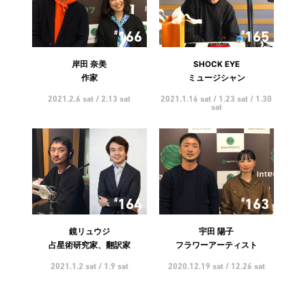
166
165
岸田 奈美
SHOCK EYE
作家
ミュージシャン
2021.2.6 sat / 2.13 sat
2021.1.16 sat / 1.23 sat / 1.30
sat
164
163
鏡リュウジ
宇田 陽子
占星術研究家、翻訳家
フラワーアーティスト
2021.1.2 sat / 1.9 sat
2020.12.19 sat / 12.26 sat