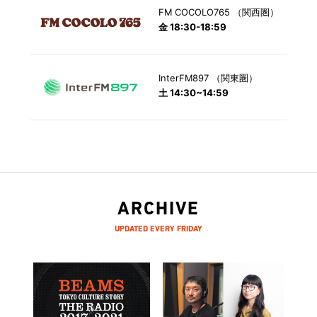
FM COCOLO765 （関西圏）
金 18:30-18:59
InterFM897 （関東圏）
土 14:30~14:59
ARCHIVE
UPDATED EVERY FRIDAY