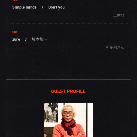
THU.
Simple minds
/
Don’t you
土井地
FRI.
zure
/
坂本龍一
和多利さん
GUEST PROFILE