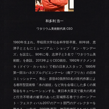
和多利 浩一
ワタリウム美術館代表 CEO
1960年生まれ。早稲田大学社会科学部卒業。80年姉、恵
津子とともにミュージアム・ショップ「オン・サンデー
ズ」を設立し、90年に母、志津子と3 名で「ワタリウム美
術館」を創設。2013年よりCEO就任。1992年ドクメンタ
９（ドイツ・カッセル）で初の日本人スタッフ、1995年
第一回ヨハネスブルグビエンナーレ（南アフリカ）の日本
コミッショナー。青山・原宿40箇所50名の現代作家によ
る都市型芸術祭「水の波紋」など街を会場にした多くの展
覧会をキューレーションする。東日本大震災で最大の死者
と行方不明者の被害のあった宮城県石巻でリボーンアー
ト・フェスティバル2017のアート部門のディレクターを
務める。一方で、2001年原宿・神宮前地区まちづくり協