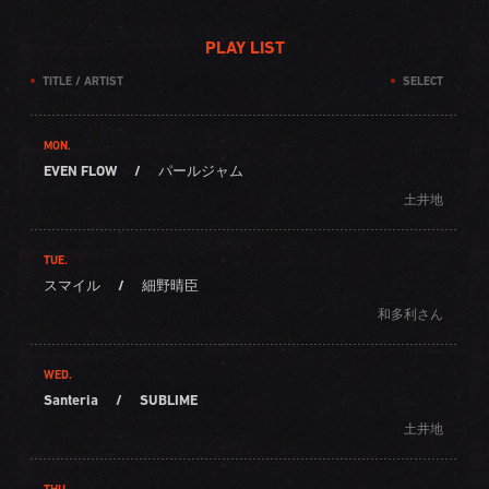
PLAY LIST
TITLE / ARTIST
SELECT
MON.
EVEN FLOW
/
パールジャム
土井地
TUE.
スマイル
/
細野晴臣
和多利さん
WED.
Santeria
/
SUBLIME
土井地