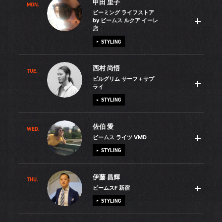
甲田 里子
MON.
ビーミング ライフストア
by ビームス ルクア イーレ
店
STYLING
西村 尚悟
TUE.
何にでも興味が湧く私は、広く浅くいろいろなことに挑戦
ピルグリム サーフ＋サプ
しています。特にアウトドアが好きです！男性スタッフに
ライ
スケートボードを教えてもらったり、同僚と集まってバー
STYLING
ベキューをしたりと、会社の仲間と一緒に楽しむことが多
いですね。中でも登山経験は長く、以前勤務していた神戸
佐伯 愛
WED.
自転車が大好きで、通勤も休日の古着屋巡りも、SURLYの
店のメンバーとは何回も六甲山に登りました。選ぶルート
ビームス ライツ VMD
「クロスチェック」に乗っています。パーツの一つひとつ
は、鎖場や岩場もある結構ハードなコースです。私は東京
STYLING
を選び、「戦車っぽく」完成させた愛車です。近々、仲間
の渋谷で生まれて、小学3年生の時に神戸に越してきまし
たちと山梨県まで遠出します。そんな僕の前職は美容師で
た。幼い頃、両親に連れられて4回ほど富士山登山をしたそ
伊藤 昌輝
した。中学2年生の時に雑誌のモデルを見て髪と服に興味を
THU.
＜BEAMS LIGHTS＞は、旅をコンセプトにデイリーウエア
うですが、残念ながら記憶に残っていないので、改めて登
ビームスF 新宿
持ち、美容師になりましたが、やっぱり服の方が好きだと
を展開するレーベルです。お洗濯が簡単でシワになりにく
ってみたいと思っています。そして、サーフィンにも挑戦
STYLING
感じ、転職しました。先日、3年間伸ばし続けていた髪を思
かったり、着回しができ多様なコーディネートが楽しめる
したいです。同僚に誘われて少しやってみたことがあるの
い切ってカットしました。ウエストまで伸ばした髪がトレ
など、機能的で使い易いアイテムが揃っています。この魅
ですが、一瞬だけ波に乗れた時はとっても快感でした。サ