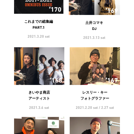
170
169
これまでの総集編
土井コマキ
PART.1
DJ
2021.3.20 sat
2021.3.13 sat
168
167
きいやま商店
レスリー・キー
アーティスト
フォトグラファー
2021.3.6 sat
2021.2.20 sat / 2.27 sat