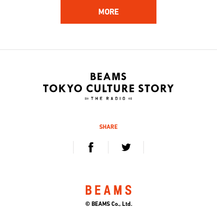
MORE
162
161
ハンバート ハンバート
林 響太朗
アーティスト
映像監督、写真家、多摩美術
大学 講師
2020.12.5 sat / 12.12 sat
2020.11.21 sat / 11.28 sat
SHARE
160
159
Kan Sano
杉山知之
キーボーディスト、プロデュ
デジタルハリウッド大学 学
ーサー
長、工学博士
© BEAMS Co., Ltd.
2020.11.7 sat / 11.14 sat
2020.10.24 sat / 10.31 sat