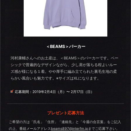
＜BEAMS＞パーカー
河村康輔さんへのお土産は、＜BEAMS＞のパーカーです。ベー
シックで普遍的なデザインながら、少し肩が落ちる程よいルー
ズ感が様になる１着。やや厚手に編み立てられた裏毛生地の柔
らかい風合いも魅力です。※サイズはXLになります。
応募期間：
2019年2月4日（月）〜 2月17日（日）
プレゼント応募方法
ご希望の方は「氏名」「住所」「連絡先」と「今週の合言葉」をご記入
の上、番組メールアドレス
beams897@interfm.jp
までご応募下さい。