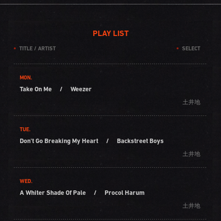
PLAY LIST
TITLE / ARTIST
SELECT
MON.
Take On Me
/
Weezer
土井地
TUE.
Don't Go Breaking My Heart
/
Backstreet Boys
土井地
WED.
A Whiter Shade Of Pale
/
Procol Harum
土井地