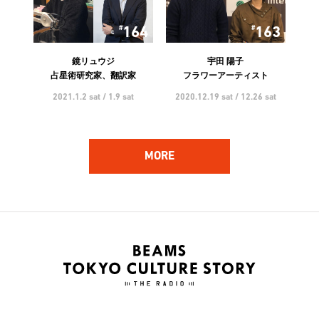
164
163
鏡リュウジ
宇田 陽子
占星術研究家、翻訳家
フラワーアーティスト
2021.1.2 sat / 1.9 sat
2020.12.19 sat / 12.26 sat
MORE
162
161
ハンバート ハンバート
林 響太朗
アーティスト
映像監督、写真家、多摩美術
大学 講師
2020.12.5 sat / 12.12 sat
2020.11.21 sat / 11.28 sat