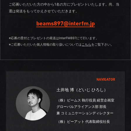
ご応募いただいた方の中から1名の方にプレゼントいたします。尚、当
選は発送をもってかえさせていただきます。
beams897@interfm.jp
※応募の受付とプレゼントの発送はInterFM897にて行います。
※ご応募いただいた個人情報の取り扱いについては
こちら
をご覧下さい。
NAVIGATOR
土井地 博（どいじ ひろし）
（株）ビームス 執行役員 経営企画室
グローバルアライアンス部 部長
兼 コミュニケーションディレクター
（株）ビーアット 代表取締役社長