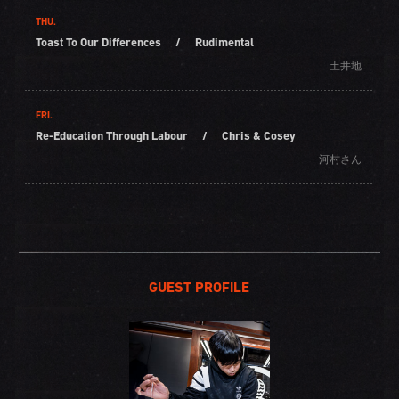
THU.
Toast To Our Differences
/
Rudimental
土井地
FRI.
Re-Education Through Labour
/
Chris & Cosey
河村さん
GUEST PROFILE