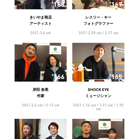
168
167
きいやま商店
レスリー・キー
アーティスト
フォトグラファー
2021.3.6 sat
2021.2.20 sat / 2.27 sat
166
165
岸田 奈美
SHOCK EYE
作家
ミュージシャン
2021.2.6 sat / 2.13 sat
2021.1.16 sat / 1.23 sat / 1.30
sat