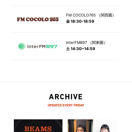
FM COCOLO765 （関西圏）
金 18:30-18:59
InterFM897 （関東圏）
土 14:30~14:59
ARCHIVE
UPDATED EVERY FRIDAY