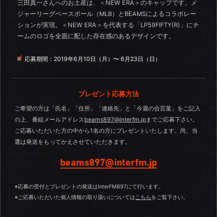
三田真一さんへのお土産は、＜NEW ERA＞のキャップです。メ
ジャーリーグベースボール（MLB）とBEAMSによるコラボレー
ションが実現。＜NEW ERA＞を代表する「LP59FIFTY(R)」にチ
ームのロゴを全面に配した存在感のあるデザインです。
応募期間：
2019年6月10日（月）〜 6月23日（日）
プレゼント応募方法
ご希望の方は「氏名」「住所」「連絡先」と「今週の合言葉」をご記入
の上、番組メールアドレス
beams897@interfm.jp
までご応募下さい。
ご応募いただいた方の中から1名の方にプレゼントいたします。尚、当
選は発送をもってかえさせていただきます。
beams897@interfm.jp
※応募の受付とプレゼントの発送はInterFM897にて行います。
※ご応募いただいた個人情報の取り扱いについては
こちら
をご覧下さい。