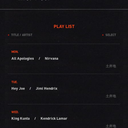
PLAY LIST
TITLE / ARTIST
SELECT
MON.
All Apologies
/
Nirvana
土井地
TUE.
Hey Joe
/
Jimi Hendrix
土井地
WED.
King Kunta
/
Kendrick Lamar
土井地