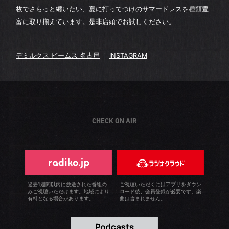
枚でさらっと纏いたい、夏に打ってつけのサマードレスを種類豊
富に取り揃えています。是非店頭でお試しください。
デミルクス ビームス 名古屋
INSTAGRAM
CHECK ON AIR
過去1週間以内に放送された番組の
ご視聴いただくにはアプリをダウン
みご視聴いただけます。地域により
ロード後、会員登録が必要です。楽
有料となる場合があります。
曲は含まれません。