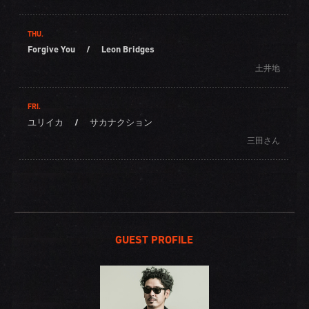
THU.
Forgive You
/
Leon Bridges
土井地
FRI.
ユリイカ
/
サカナクション
三田さん
GUEST PROFILE