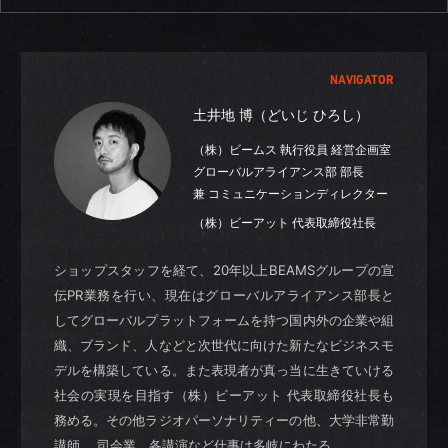
NAVIGATOR
土井地 博（どいじ ひろし）
（株）ビームス 執行役員 経営企画室
グローバルアライアンス部 部長
兼 コミュニケーションディレクター
（株）ビーアット 代表取締役社長
ショップスタッフを経て、20年以上BEAMSグループの宣
伝PR業務を行い、現在はグローバルアライアンス部長と
してグローバルプラットフォームを持つ国内外の企業や組
織、ブランド、人などと次世代に向けた新たなビジネスモ
デルを構築している。また表現者が真っ当に生きていける
社会の実現を目指す（株）ビーアット 代表取締役社長も
務める。その他ラジオパーソナリティーの他、大学非常勤
講師、 司会業、各講演など仕事は多岐にわたる。