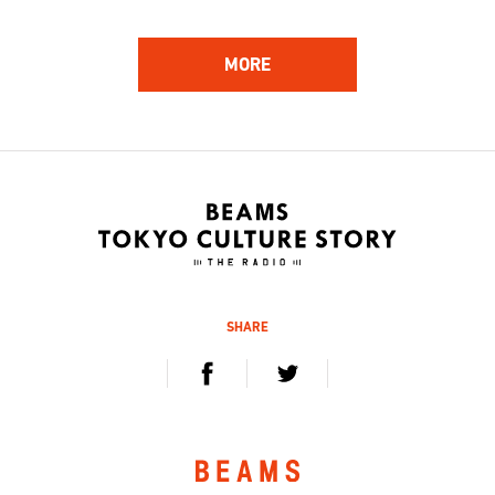
MORE
162
161
ハンバート ハンバート
林 響太朗
アーティスト
映像監督、写真家、多摩美術
大学 講師
2020.12.5 sat / 12.12 sat
2020.11.21 sat / 11.28 sat
SHARE
160
159
Kan Sano
杉山知之
キーボーディスト、プロデュ
デジタルハリウッド大学 学