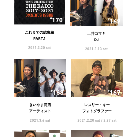
170
169
これまでの総集編
土井コマキ
PART.1
DJ
2021.3.20 sat
2021.3.13 sat
168
167
きいやま商店
レスリー・キー
アーティスト
フォトグラファー
2021.3.6 sat
2021.2.20 sat / 2.27 sat