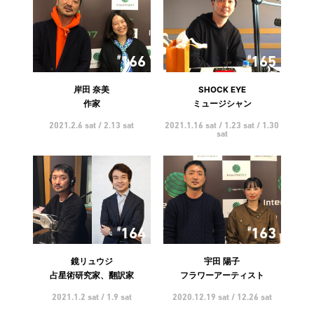
166
165
岸田 奈美
SHOCK EYE
作家
ミュージシャン
2021.2.6 sat / 2.13 sat
2021.1.16 sat / 1.23 sat / 1.30
sat
164
163
鏡リュウジ
宇田 陽子
占星術研究家、翻訳家
フラワーアーティスト
2021.1.2 sat / 1.9 sat
2020.12.19 sat / 12.26 sat