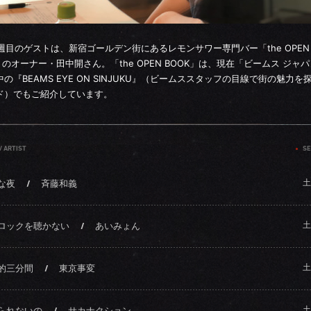
5週目のゲストは、新宿ゴールデン街にあるレモンサワー専門バー「the OPEN
」のオーナー・田中開さん。「the OPEN BOOK」は、現在「ビームス ジャ
の『BEAMS EYE ON SINJUKU』（ビームススタッフの目線で街の魅力を
ド）でもご紹介しています。
/ ARTIST
SE
土
な夜
/
斉藤和義
土
ロックを聴かない
/
あいみょん
土
的三分間
/
東京事変
土
られないの
/
サカナクション