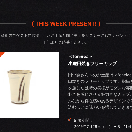
( THIS WEEK PRESENT! )
番組内でゲストにお渡ししたお土産と同じモノをリスナーにもプレゼント！
下記よりご応募ください。
＜fennica＞
小鹿田焼きフリーカップ
田中開さんへのお土産は＜fennic
田焼きのフリーカップです。指描
を施した独特の模様がモダンな雰
朴さを感じさせる魅力的なカップ
ルながら存在感のあるデザインで
込むほどに味わいを増していきま
応募期間：
2019年7月29日（月）〜 8月11