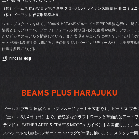
（株）ビームス 執行役員 経営企画室
グローバルアライアンス部 部長
兼 コミュ
（株）ビーアット 代表取締役社長
ショップスタッフを経て、20年以上BEAMSグループの宣伝PR業務を行い、現
部長としてグローバルプラットフォームを持つ国内外の企業や組織、ブランド、
たなビジネスモデルを構築している。また表現者が真っ当に生きていける社会の
ット 代表取締役社長も務める。その他ラジオパーソナリティーの他、大学非常勤
仕事は多岐にわたる。
hiroshi_doiji
BEAMS PLUS HARAJUKU
ビームス プラス 原宿 ショップマネージャー山田広志です。ビームス プラス
（土）～ 8月4日（日）まで、伝統的なクラフトワークと革新的なアート
ランド＜LEATHER ARTS & CRAFTS MOTO＞のイベントを開催しま
スペシャルな1点物のレザートートバッグが一堂に揃います。スタッフ一同