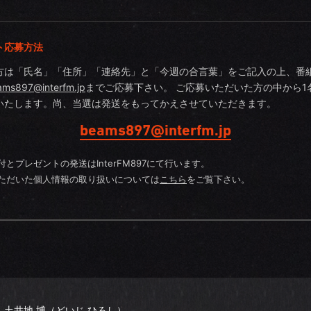
ト応募方法
方は「氏名」「住所」「連絡先」と「今週の合言葉」をご記入の上、番
ams897@interfm.jp
までご応募下さい。 ご応募いただいた方の中から1
いたします。尚、当選は発送をもってかえさせていただきます。
beams897@interfm.jp
付とプレゼントの発送はInterFM897にて行います。
ただいた個人情報の取り扱いについては
こちら
をご覧下さい。
土井地 博（どいじ ひろし）