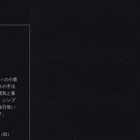
a＞の小鹿
きの手法
囲気と素
。シンプ
毎日使い
す。
日（日）