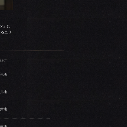
パン」に
探るエリ
LECT
井地
井地
井地
井地