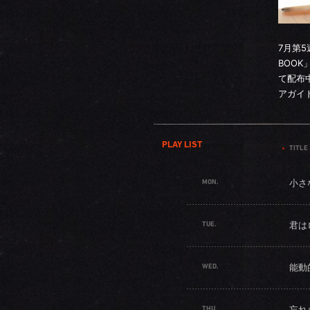
7月第
BOOK
て配布中
アガイ
PLAY LIST
TITLE 
MON.
小さ
TUE.
君は
WED.
能動
THU.
忘れ