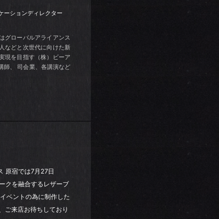
ニケーションディレクター
在はグローバルアライアンス
人などと次世代に向けた新
実現を目指す（株）ビーア
講師、 司会業、各講演など
 原宿では7月27日
ワークを融合するレザーブ
す。本イベントの為に制作した
、ご来店お待ちしており