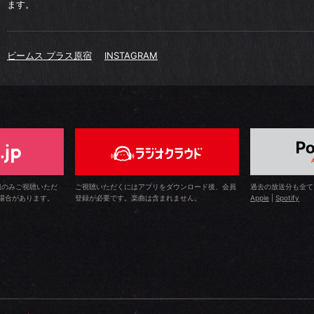
ます。
ビームス プラス原宿
INSTAGRAM
組のみご視聴いただ
ご視聴いただくにはアプリをダウンロード後、会員
過去の放送分も全て
場合があります。
登録が必要です。楽曲は含まれません。
Apple
|
Spotify