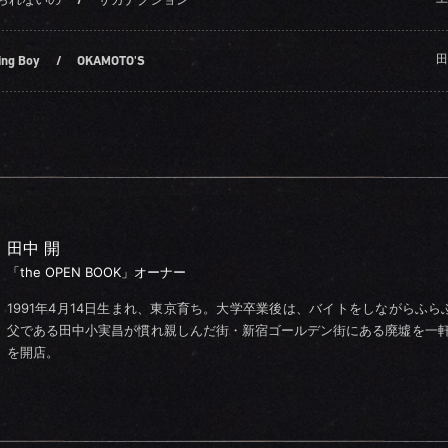
田
ing Boy
/
OKAMOTO'S
田中 開
「the OPEN BOOK」オーナー
1991年4月14日生まれ、東京育ち。大学卒業後は、バイトをしながらふら
父である田中小実昌が慣れ親しんだ街・新宿ゴールデン街にある廃墟を一軒買い取
を開店。