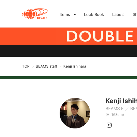
Items
Look Book
Labels
S
TOP
BEAMS staff
Kenji Ishihara
>
>
Kenji Ishi
BEAMS F
BE
(H: 168cm)