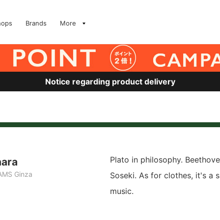
hops
Brands
More
Notice regarding product delivery
Plato in philosophy. Beethove
hara
AMS Ginza
Soseki. As for clothes, it's a s
music.