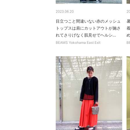
2023.06.20
2
目立つこと間違いない赤のメッシュ
トップスは肩にカットアウトが施さ
れてさりげなく肌見せでヘルシ...
め
BEAMS Yokohama East Exit
B