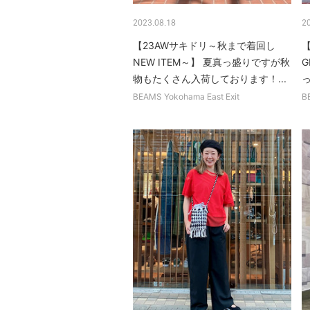
2023.08.18
2
【23AWサキドリ～秋まで着回し
【
NEW ITEM～】 夏真っ盛りですが秋
物もたくさん入荷しております！...
BEAMS Yokohama East Exit
B