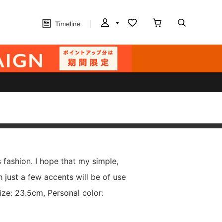
Timeline
ss fashion. I hope that my simple,
h just a few accents will be of use
ize: 23.5cm, Personal color: