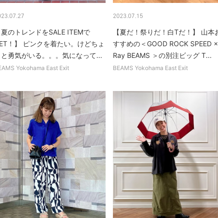
023.07.27
2023.07.15
夏のトレンドをSALE ITEMで
【夏だ！祭りだ！白Tだ！】 山本
GET！】 ピンクを着たい。けどちょ
すすめの＜GOOD ROCK SPEED ×
っと勇気がいる。。。気になって...
Ray BEAMS ＞の別注ビッグ T...
EAMS Yokohama East Exit
BEAMS Yokohama East Exit