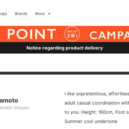
hops
Brands
More
Notice regarding product delivery
I like unpretentious, effortle
amoto
adult casual coordination wit
BEAMS Shinjuku
to you. Height: 160cm, Foot s
Summer cool undertone