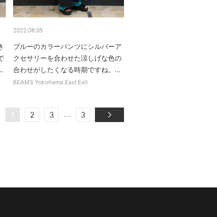
2022.08.05
き
ブルーのカラーパンツにシルバーア
で
クセサリーを合わせた涼しげな色の
.
合わせがしたくなる時期ですね。...
BEAMS Yokohama East Exit
...
1
2
3
3