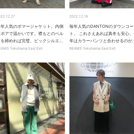
022.12.27
2022.12.16
毎年人気のボマージャケット。内側
毎年人気のDANTONのダウンコー
はボアで温かいです。襟もとのベル
ト。 これさえあれば真冬も安心。
トを締めれば完璧。ビックシルエ...
年はカラーパンツと合わせるのが..
EAMS Yokohama East Exit
BEAMS Yokohama East Exit