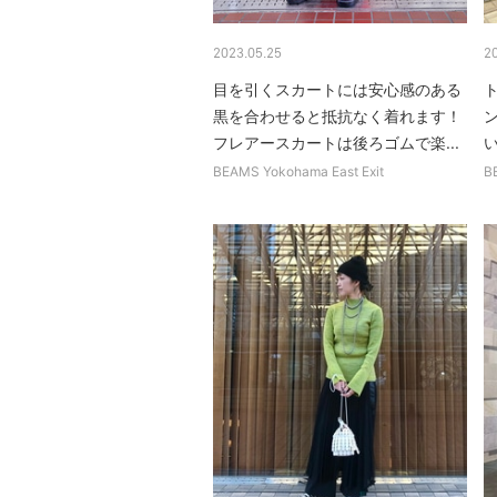
2023.05.25
2
目を引くスカートには安心感のある
黒を合わせると抵抗なく着れます！
フレアースカートは後ろゴムで楽...
い
BEAMS Yokohama East Exit
B