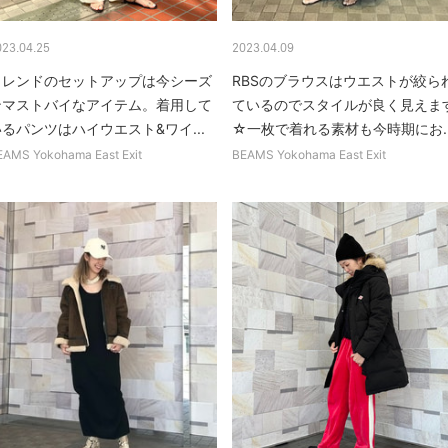
023.04.25
2023.04.09
トレンドのセットアップは今シーズ
RBSのブラウスはウエストが絞ら
ンマストバイなアイテム。着用して
ているのでスタイルが良く見えま
るパンツはハイウエスト&ワイ...
☆一枚で着れる素材も今時期にお..
EAMS Yokohama East Exit
BEAMS Yokohama East Exit