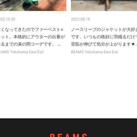
022.10.30
2022.08.19
寒くなってきたのでファーベスト×
ノースリーブのジャケットが大好
ニット。本格的にアウターの出番が
です。いつもの格好に羽織るだけ
るまでの束の間コーデです。 ...
背筋が伸びて気分が上がります★..
EAMS Yokohama East Exit
BEAMS Yokohama East Exit