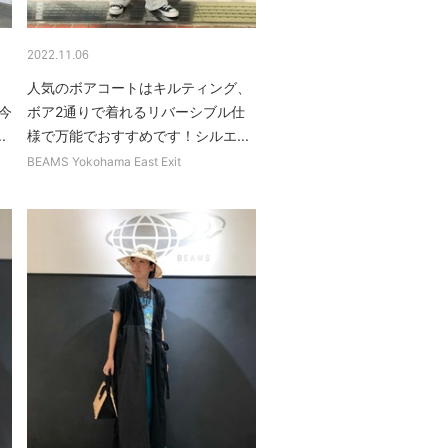
2022.11.06
人気のボアコートはキルティング、
今
ボア2通りで着れるリバーシブル仕
.
様で万能でおすすめです！シルエ...
BEAMS Yokohama East Exit