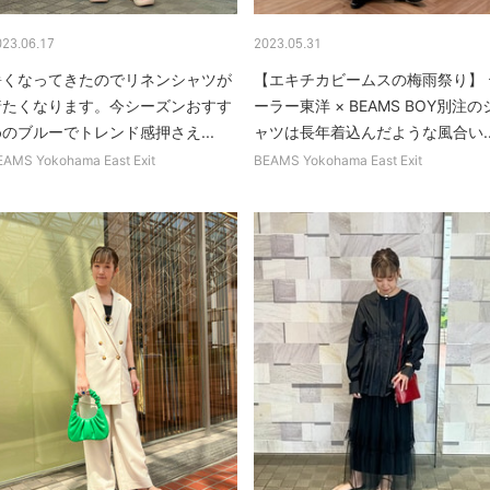
023.06.17
2023.05.31
暑くなってきたのでリネンシャツが
【エキチカビームスの梅雨祭り】 
着たくなります。今シーズンおすす
ーラー東洋 × BEAMS BOY別注の
のブルーでトレンド感押さえ...
ャツは長年着込んだような風合い..
EAMS Yokohama East Exit
BEAMS Yokohama East Exit