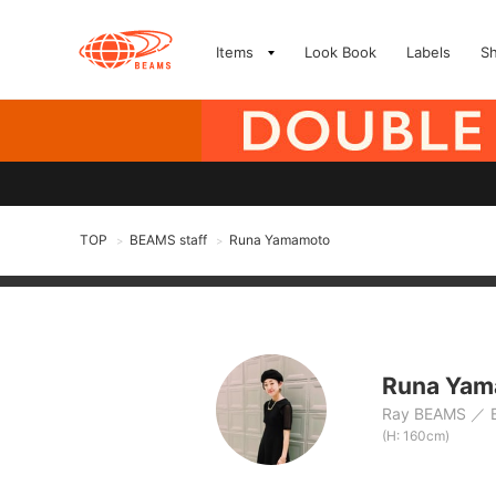
Items
Look Book
Labels
S
TOP
BEAMS staff
Runa Yamamoto
>
>
Runa Yam
Ray BEAMS
(H: 160cm)