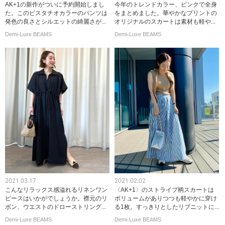
AK+1の新作がついに予約開始しまし
今年のトレンドカラー、ピンクで全身
た。このピスタチオカラーのパンツは
をまとめました。華やかなプリントの
発色の良さとシルエットの綺麗さが...
オリジナルのスカートは素材も軽や...
Demi-Luxe BEAMS
Demi-Luxe BEAMS
2021.03.17
2021.02.02
こんなリラックス感溢れるリネンワン
〈AK+1〉のストライプ柄スカートは
ピースはいかがでしょうか。襟元のリ
ボリュームがありつつも軽やかに穿け
ボン、ウエストのドローストリング...
る1枚。すっきりとしたリブニットに...
Demi-Luxe BEAMS
Demi-Luxe BEAMS