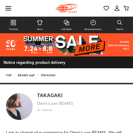
Timeline
Items
Look Book
Browsing history
Search
Notice regarding product delivery
TOP
>
BEAMS staff
>
TAKAGAKI
TAKAGAKI
Demi-Luxe BEAMS
(H: 154cm)
I am in charge of e-commerce for Demi-Luxe BEAMS. We will