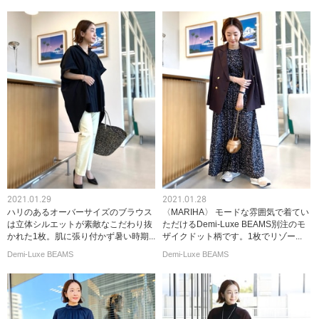
2021.01.29
2021.01.28
ハリのあるオーバーサイズのブラウス
〈MARIHA〉 モードな雰囲気で着てい
は立体シルエットが素敵なこだわり抜
ただけるDemi-Luxe BEAMS別注のモ
かれた1枚。肌に張り付かず暑い時期...
ザイクドット柄です。1枚でリゾー...
Demi-Luxe BEAMS
Demi-Luxe BEAMS