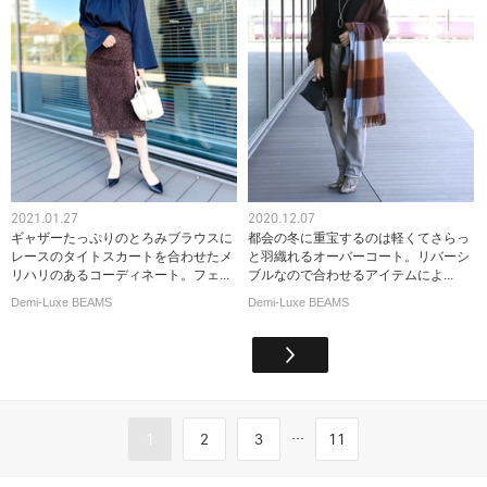
2021.01.27
2020.12.07
ギャザーたっぷりのとろみブラウスに
都会の冬に重宝するのは軽くてさらっ
レースのタイトスカートを合わせたメ
と羽織れるオーバーコート。リバーシ
リハリのあるコーディネート。フェ...
ブルなので合わせるアイテムによ...
Demi-Luxe BEAMS
Demi-Luxe BEAMS
...
1
2
3
11