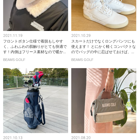
2021.11.19
2021.10.29
フロントボタン仕様で着脱もしやす
スカートだけでなくロングパンツにも
く、ふわふわの肌触りがとても快適で
使えます！ とにかく軽くコンパクトな
す！内側はフリース素材なので暖か...
のでバッグの中に忍ばせておけば、...
BEAMS GOLF
BEAMS GOLF
2021.10.13
2021.08.20