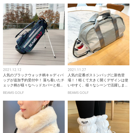
2021.12.12
2021.11.27
人気のブラックウォッチ柄キャディバ
人気の定番ボストンバッグに新色登
ッグが追加予約受付中！ 落ち着いたチ
場！！軽くて大きく開くデザインは使
ェック柄が様々なヘッドカバーと相...
いやすく、様々なシーンで活躍しま...
BEAMS GOLF
BEAMS GOLF