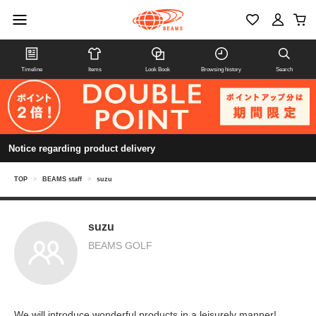
Timeline
Items
Look Book
Browsing history
Search
Notice regarding product delivery
TOP
>
BEAMS staff
>
suzu
suzu
BEAMS GOLF
We will introduce wonderful products in a leisurely manner!