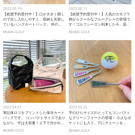
2022.05.16
2022.05.11
【絶賛予約受付中！】口が大きく開く
【絶賛予約受付中！】人気のカモフラ
ので出し入れしやすく、収納も充実し
柄からクールなブルーグレーの登場で
ているハングカートバッグ。 外の...
す！ゴルフシーズン到来した今、是...
BEAMS GOLF
BEAMS GOLF
2022.04.01
2022.03.22
筆記体ロゴをプリントした保冷カート
手のひらサイズのとってもコンパクト
バッグです。 コンパクトサイズであり
なグリーンフォークの登場！ 小さなポ
ながら、中は大容量！上下で分かれ...
ケットにも入り、穴にチェーンを...
BEAMS GOLF
BEAMS GOLF