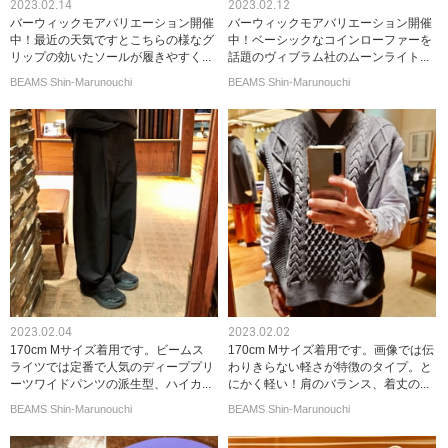
2023.02.14
2023.02.12
バーウィックモアバリエーション開催
バーウィックモアバリエーション開催
中！最近の天気ですとこちらの様なグ
中！ベーシックなコインローファーを
リップの効いたソールが履きやすく...
話題のヴィブラム社のムーンライト...
BEAMS Shin-Marunouchi
BEAMS Shin-Marunouchi
2023.02.04
2023.02.02
170cm Mサイズ着用です。ビームス
170cm Mサイズ着用です。画像では伝
ライツでは定番で人気のディーププリ
わりきらない軽さが特徴のタイプ。と
ーツワイドパンツの派生型、ハイカ...
にかく軽い！肩のバランス、着丈の...
BEAMS Shin-Marunouchi
BEAMS Shin-Marunouchi