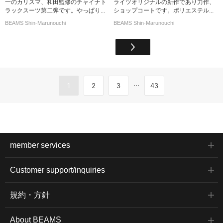
一のカリスマ、和田監修のチャイナト
ライツオリジナルの新作であり力作、
ラックスーツ第二弾です。やっぱり...
ショップコートです。ポリエステル...
BEAMS Shin-Marunouchi
BEAMS Shin-Marunouchi
...
1
2
3
43
member services
Customer support/inquiries
規約・方針
About BEAMS