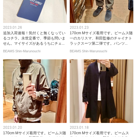
2023.01.26
2023.01.23
追加入荷速報！気付くと無くなってい
170cm Mサイズ着用です。ビームス随
るコチラ。永世定番で、季節も問いま
一のカリスマ、和田監修のチャイナト
せん。マイサイズがあるうちにチェ...
ラックスーツ第二弾です。パンツ...
BEAMS Shin-Marunouchi
BEAMS Shin-Marunouchi
2023.01.20
2023.01.18
170cm Mサイズ着用です。ビームス随
170cm Mサイズ着用です。ビームス