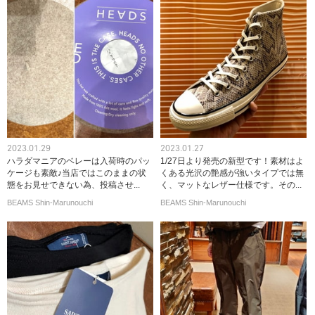
2023.01.29
2023.01.27
ハラダマニアのベレーは入荷時のパッ
1/27日より発売の新型です！素材はよ
ケージも素敵♪当店ではこのままの状
くある光沢の艶感が強いタイプでは無
態をお見せできない為、投稿させ...
く、マットなレザー仕様です。その...
BEAMS Shin-Marunouchi
BEAMS Shin-Marunouchi