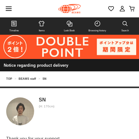
Timeline
Items
Look Book
Browsing history
Search
Notice regarding product delivery
TOP
>
BEAMS staff
>
SN
SN
(H: 170cm)
Thank you for your support.