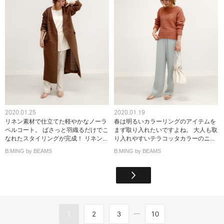
2020.01.25
2020.01.19
リネン素材で仕立てた軽やかなノーラ
春は明るいカラーリングのアイテムを
ペルコート。 ばさっと羽織るだけでこ
まず取り入れたいですよね。 大人も取
なれたスタイリングが完成！ リネン...
り入れやすいテラコッタカラーのニ...
B:MING by BEAMS
B:MING by BEAMS
...
1
2
3
10