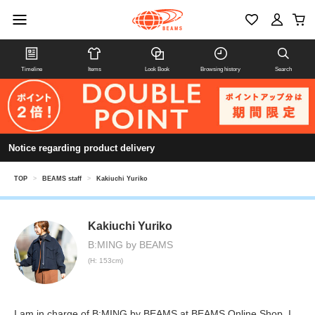
Timeline
Items
Look Book
Browsing history
Search
Notice regarding product delivery
TOP
>
BEAMS staff
>
Kakiuchi Yuriko
Kakiuchi Yuriko
B:MING by BEAMS
(H: 153cm)
I am in charge of B:MING by BEAMS at BEAMS Online Shop. I