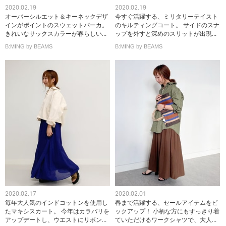
2020.02.19
2020.02.19
オーバーシルエット＆キーネックデザ
今すぐ活躍する、ミリタリーテイスト
インがポイントのスウェットパーカ。
のキルティングコート。 サイドのスナ
きれいなサックスカラーが春らしい...
ップを外すと深めのスリットが出現...
B:MING by BEAMS
B:MING by BEAMS
2020.02.17
2020.02.01
毎年大人気のインドコットンを使用し
春まで活躍する、セールアイテムをピ
たマキシスカート。 今年はカラバリを
ックアップ！ 小柄な方にもすっきり着
アップデートし、ウエストにリボン...
ていただけるワークシャツで、大人...