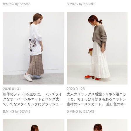
B:MING by BEAMS
B:MING by BEAMS
2020.01.31
2020.01.28
新作のフォトTを主役に。 メンズライ
大人のリラックス感漂うリネン混ニッ
クなオーバーシルエットとロング丈
トと、ちょっぴり甘さもあるコットン
で、旬なスタイリングにブラッシュ...
素材のレーススカート。 差し色のオ...
B:MING by BEAMS
B:MING by BEAMS