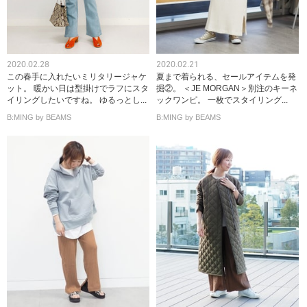
2020.02.28
2020.02.21
この春手に入れたいミリタリージャケ
夏まで着られる、セールアイテムを発
ット。 暖かい日は型掛けでラフにスタ
掘②。 ＜JE MORGAN＞別注のキーネ
イリングしたいですね。 ゆるっとし...
ックワンピ。 一枚でスタイリング...
B:MING by BEAMS
B:MING by BEAMS