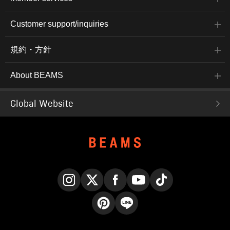
Customer support/inquiries
規約・方針
About BEAMS
Global Website
Instagram
X
Facebook
YouTube
TikTok
Pinterest
LINE