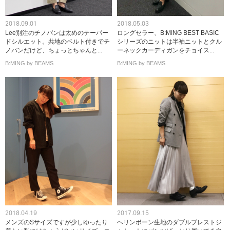
2018.09.01
2018.05.03
Lee別注のチノパンは太めのテーパー
ロングセラー、B:MING BEST BASIC
ドシルエット。共地のベルト付きでチ
シリーズのニットは半袖ニットとクル
ノパンだけど、ちょっとちゃんと...
ーネックカーディガンをチョイス...
B:MING by BEAMS
B:MING by BEAMS
2018.04.19
2017.09.15
メンズのSサイズですが少しゆったり
ヘリンボーン生地のダブルブレストジ