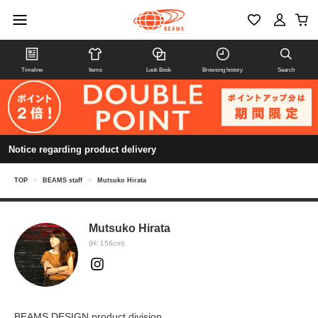
Timeline
Items
Look Book
Browsing history
Search
Notice regarding product delivery
TOP
>
BEAMS staff
>
Mutsuko Hirata
Mutsuko Hirata
(H: 156cm)
BEAMS DESIGN product division