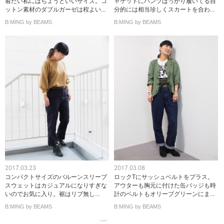
着たい私にはちょうどいいサイズ。コ
ャケットにパンツばっかり履いてる自
ットン素材のダブルガーゼは程よい...
分的には相当珍しくスカートを合わ...
B:MING by BEAMS
B:MING by BEAMS
2017.03.23
2017.03.08
コンパクトサイズのバルーンスリーブ
ロックTにサッシュベルトをプラス。
スウェットはカジュアルになりすぎな
アウターも胸元に付けた缶バッジも時
いのでお気に入り。裾はリブ無し...
計のベルトもオリーブグリーンにま...
B:MING by BEAMS
B:MING by BEAMS