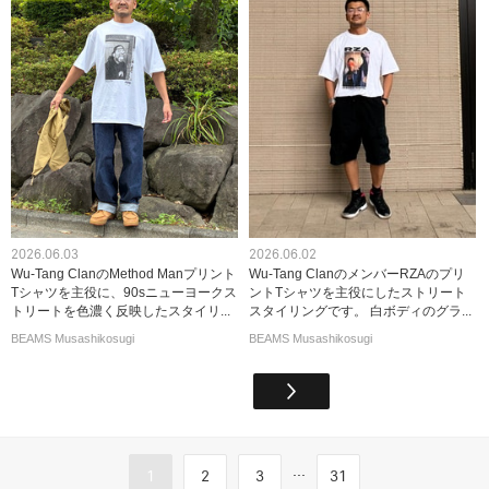
2026.06.03
2026.06.02
Wu-Tang ClanのMethod Manプリント
Wu-Tang ClanのメンバーRZAのプリ
Tシャツを主役に、90sニューヨークス
ントTシャツを主役にしたストリート
トリートを色濃く反映したスタイリ...
スタイリングです。 白ボディのグラ...
BEAMS Musashikosugi
BEAMS Musashikosugi
...
1
2
3
31