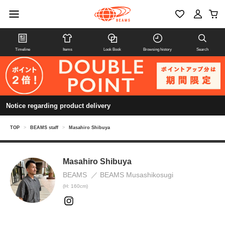
Timeline
Items
Look Book
Browsing history
Search
Notice regarding product delivery
TOP
>
BEAMS staff
>
Masahiro Shibuya
Masahiro Shibuya
BEAMS
BEAMS Musashikosugi
(H: 160cm)