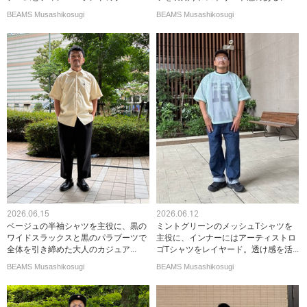
BEAMS Musashikosugi
BEAMS Musashikosugi
2026.06.15
2026.06.12
ベージュの半袖シャツを主役に、黒の
ミントグリーンのメッシュTシャツを
ワイドスラックスと黒のパラブーツで
主役に、インナーにはアーティストロ
全体を引き締めた大人のカジュア...
ゴTシャツをレイヤード。透け感を活...
BEAMS Musashikosugi
BEAMS Musashikosugi