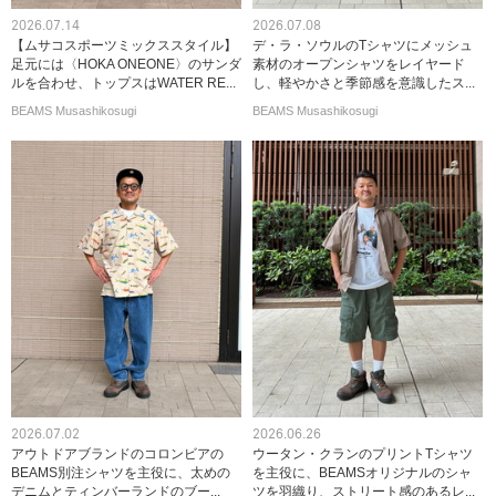
2026.07.14
2026.07.08
【ムサコスポーツミックススタイル】
デ・ラ・ソウルのTシャツにメッシュ
足元には〈HOKA ONEONE〉のサンダ
素材のオープンシャツをレイヤード
ルを合わせ、トップスはWATER RE...
し、軽やかさと季節感を意識したス...
BEAMS Musashikosugi
BEAMS Musashikosugi
2026.07.02
2026.06.26
アウトドアブランドのコロンビアの
ウータン・クランのプリントTシャツ
BEAMS別注シャツを主役に、太めの
を主役に、BEAMSオリジナルのシャ
デニムとティンバーランドのブー...
ツを羽織り、ストリート感のあるレ...