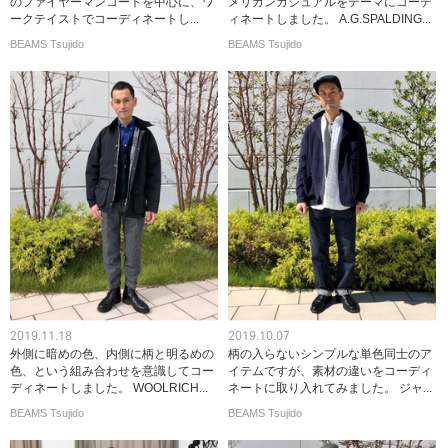
のファイヤーマンコートを中心に、ワ
メリカンカジュアルをテーマにコーデ
ークテイストでコーディネートし...
ィネートしました。 A.G.SPALDING...
BEAMS Tsujido
BEAMS Tsujido
2019.11.18
2019.10.07
外側に暗めの色、内側に柄と明るめの
柄の入らないシンプルな単色同士のア
色、という組み合わせを意識してコー
イテムですが、素材の違いをコーディ
ディネートしました。 WOOLRICH...
ネートに取り入れてみました。 ジャ...
BEAMS Tsujido
BEAMS Tsujido