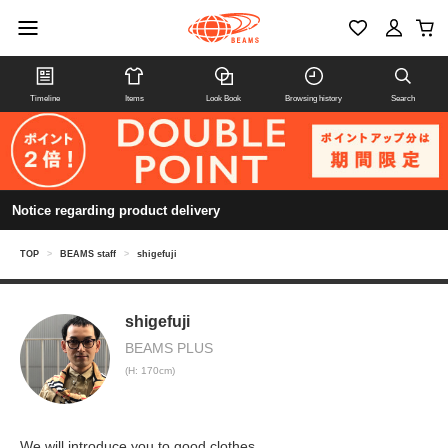
Timeline
Items
Look Book
Browsing history
Search
Notice regarding product delivery
TOP
>
BEAMS staff
>
shigefuji
shigefuji
BEAMS PLUS
(H: 170cm)
We will introduce you to good clothes.