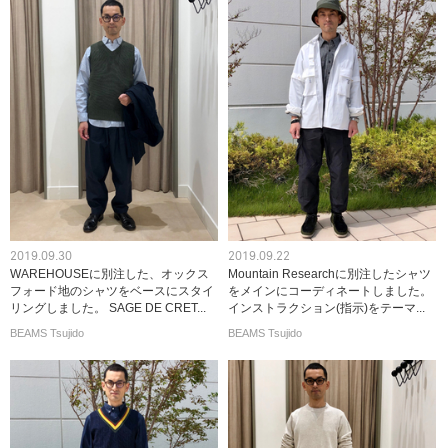
2019.09.30
2019.09.22
WAREHOUSEに別注した、オックス
Mountain Researchに別注したシャツ
フォード地のシャツをベースにスタイ
をメインにコーディネートしました。
リングしました。 SAGE DE CRET...
インストラクション(指示)をテーマ...
BEAMS Tsujido
BEAMS Tsujido