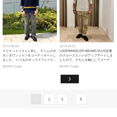
2019.09.09
2019.09.02
クリケットベストに対し、デニムのボ
LOOPWHEELER×BEAMS PLUS定番
タンダウンシャツをコーディネートし
のクルースエットがアップデートしま
ました。 いつものオックスフォード...
したので、そちらを軸にしてコーデ...
BEAMS Tsujido
BEAMS Tsujido
...
1
2
3
5