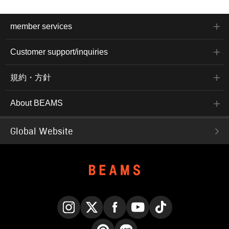
member services
Customer support/inquiries
規約・方針
About BEAMS
Global Website
Instagram
X
Facebook
YouTube
TikTok