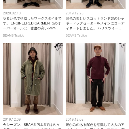
2020.02.10
2019.12.23
明るい色で構成したワークスタイルで
発色の美しいスコットランド製のシャ
す。 ENGINEERED GARMENTSのオ
ギードッグセーターをメインにコーデ
ーバーオールは、密度の高い6mm...
ィネートしました。 ハリスツイー...
BEAMS Tsujido
BEAMS Tsujido
2019.12.09
2019.12.02
今シーズン、BEAMS PLUSでは久々
暖かみのある配色を意識して大人のア