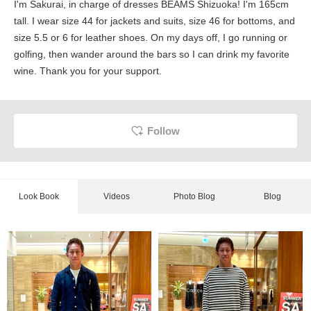
I'm Sakurai, in charge of dresses BEAMS Shizuoka! I'm 165cm
tall. I wear size 44 for jackets and suits, size 46 for bottoms, and
size 5.5 or 6 for leather shoes. On my days off, I go running or
golfing, then wander around the bars so I can drink my favorite
wine. Thank you for your support.
Follow
Look Book
Videos
Photo Blog
Blog