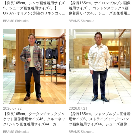
【身長165cm。シャツ画像着用サイズ
【身長165cm。ナイロンブルゾン画像
S、シューズ画像着用サイズ7。】
着用サイズ1、コットンスラックス画
ORIAN (オリアン) 別注のリネンコッ...
像着用サイズ46、シューズ画像着用...
BEAMS Shizuoka
BEAMS Shizuoka
2026.07.22
2026.07.21
【身長165cm。タータンチェックジャ
【身長165cm。シャツブルゾン画像着
ケット画像着用サイズ46、クルーネッ
用サイズS、ストライプイージーパン
クTシャツ画像着用サイズ44、カ...
ツ画像着用サイズ44、シューズ画像...
BEAMS Shizuoka
BEAMS Shizuoka