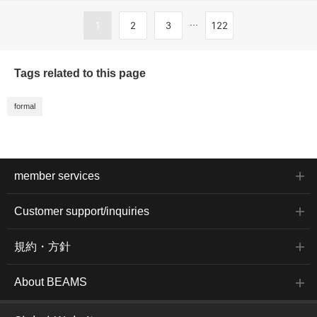
...
1
2
3
122
Tags related to this page
formal
member services
Customer support/inquiries
規約・方針
About BEAMS