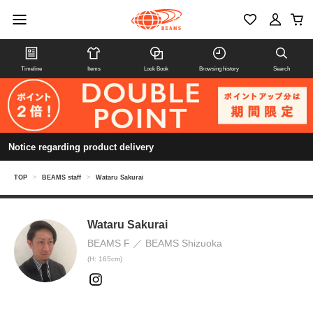
Timeline
Items
Look Book
Browsing history
Search
Notice regarding product delivery
TOP
>
BEAMS staff
>
Wataru Sakurai
Wataru Sakurai
BEAMS F
BEAMS Shizuoka
(H: 165cm)