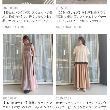
2025.08.30
2025.08.02
【着心地バツグン♡】スウェットの裏
【153cmSサイズ】それぞれ単体での
地の肌触りが良く、軽くてサッと1枚
着回しの幅も広いアイテムをレイヤー
着てサマになります。ショートパン...
ドしてみました！ 特にシャツのデ...
CAROLINA GLASER
CAROLINA GLASER
2025.08.01
2025.07.31
【153cmMサイズ】胸元のリボンがア
オケージョンシーンにはパンプスを合
クセントになっていて、淡いピンクの
わせて、お出かけなどカジュアルダウ