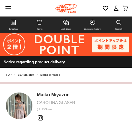
Timeline
Items
Look Book
Browsing history
Search
Notice regarding product delivery
TOP
>
BEAMS staff
>
Maiko Miyazoe
Maiko Miyazoe
CAROLINA GLASER
(H: 153cm)