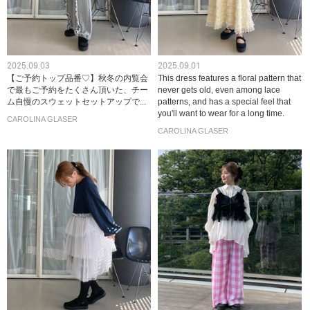
2025.09.03
2025.09.01
【ご予約トップ品番♡】秋冬の内覧会
This dress features a floral pattern that
で最もご予約をたくさん頂いた、チー
never gets old, even among lace
ム自慢のスウェットセットアップで...
patterns, and has a special feel that
you'll want to wear for a long time.
CAROLINA GLASER
CAROLINA GLASER