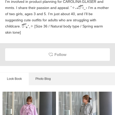
I'm involved in product planning for CAROLINA GLASER and
mmts. I share their passion and appeal. ˚✧₊⁎❝᷀ົཽ≀ˍ̮ ༚ I'm a mother
of two girls, ages 3 and 5. I'm just about 40, and I'll be
suggesting cute outfits for adults who are struggling with
childcare. ❝᷀ົཽ⁎⁺˳✧ [Size 36 / Natural body type / Spring warm
skin tone]
Follow
Look Book
Photo Blog