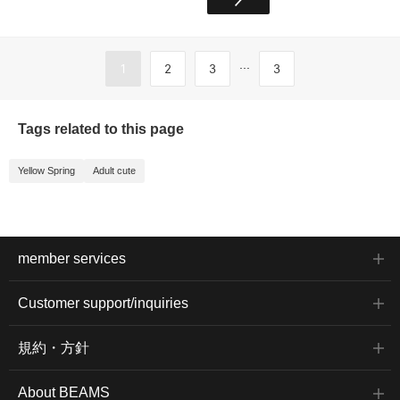
...
1
2
3
3
Tags related to this page
Yellow Spring
Adult cute
member services
Customer support/inquiries
規約・方針
About BEAMS