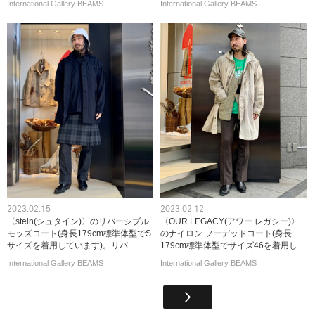
International Gallery BEAMS
International Gallery BEAMS
2023.02.15
2023.02.12
〈stein(シュタイン)〉のリバーシブル
〈OUR LEGACY(アワー レガシー)〉
モッズコート(身長179cm標準体型でS
のナイロン フーデッドコート(身長
サイズを着用しています)。リバ...
179cm標準体型でサイズ46を着用し...
International Gallery BEAMS
International Gallery BEAMS