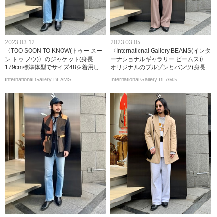
2023.03.12
2023.03.05
〈TOO SOON TO KNOW(トゥー スー
〈International Gallery BEAMS(インタ
ン トゥ ノウ)〉のジャケット(身長
ーナショナルギャラリー ビームス)〉
179cm標準体型でサイズ48を着用し...
オリジナルのブルゾンとパンツ(身長...
International Gallery BEAMS
International Gallery BEAMS