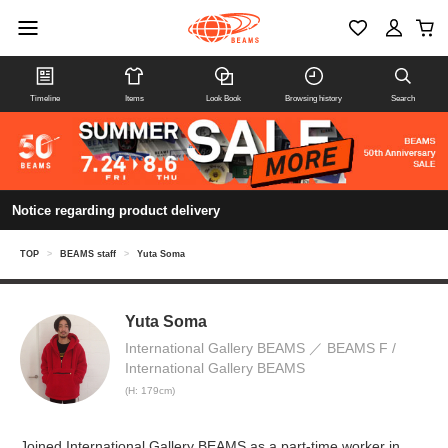
Timeline
Items
Look Book
Browsing history
Search
Notice regarding product delivery
TOP
>
BEAMS staff
>
Yuta Soma
Yuta Soma
International Gallery BEAMS
BEAMS F /
International Gallery BEAMS
(H: 179cm)
Joined International Gallery BEAMS as a part-time worker in