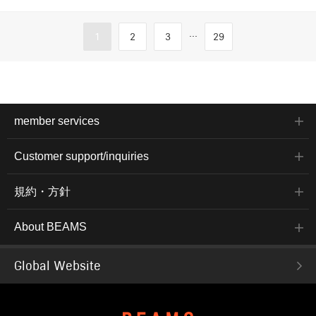
...
1
2
3
29
member services
Customer support/inquiries
規約・方針
About BEAMS
Global Website