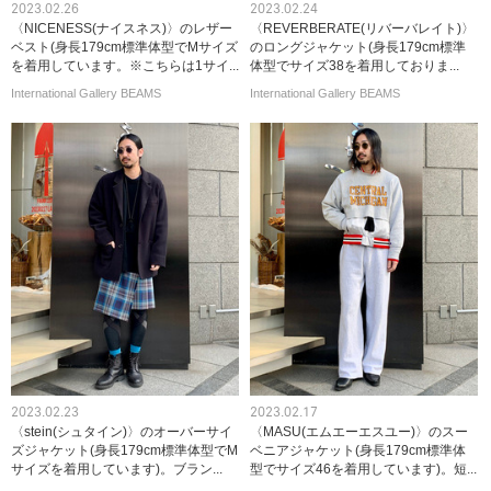
2023.02.26
2023.02.24
〈NICENESS(ナイスネス)〉のレザー
〈REVERBERATE(リバーバレイト)〉
ベスト(身長179cm標準体型でMサイズ
のロングジャケット(身長179cm標準
を着用しています。※こちらは1サイ...
体型でサイズ38を着用しておりま...
International Gallery BEAMS
International Gallery BEAMS
2023.02.23
2023.02.17
〈stein(シュタイン)〉のオーバーサイ
〈MASU(エムエーエスユー)〉のスー
ズジャケット(身長179cm標準体型でM
ベニアジャケット(身長179cm標準体
サイズを着用しています)。ブラン...
型でサイズ46を着用しています)。短...