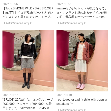
2025.11.06
2025.11.01
【Tops:SIMONE WILD / Skirt:SF1OG /
maturely のジャケットが気になってい
Bag:ITTI 】ベロア素材がだいすきでレ
ます。クラフト感のあるデザインが魅
ギンスをよく履くのですが、トップ...
力的。普段着るオーバーサイズとは...
BEAMS Women Harajuku
BEAMS Women Harajuku
2025.10.27
2025.10.18
“SF1OG” 25AWから、ロングスリーブ
I put together a pink style with popular
(¥31,900-)とショーツ(¥64,900-)を着
sneakers ^^
用しました。Vermeerist BEAMS オ...
BEAMS Women Harajuku