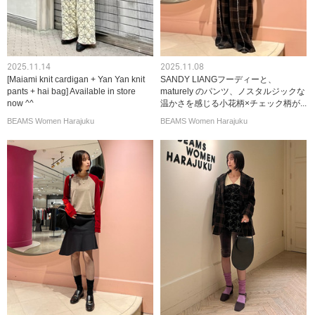
2025.11.14
2025.11.08
[Maiami knit cardigan + Yan Yan knit
SANDY LIANGフーディーと、
pants + hai bag] Available in store
maturely のパンツ、ノスタルジックな
now ^^
温かさを感じる小花柄×チェック柄が...
BEAMS Women Harajuku
BEAMS Women Harajuku