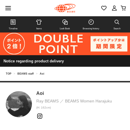
Timeline
Items
Look Book
Browsing history
Search
Notice regarding product delivery
TOP
>
BEAMS staff
>
Aoi
Aoi
Ray BEAMS
BEAMS Women Harajuku
(H: 162cm)