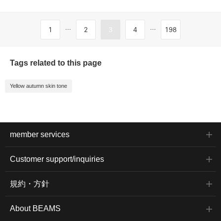
...
...
1
2
3
4
198
Tags related to this page
Yellow autumn skin tone
member services
Customer support/inquiries
規約・方針
About BEAMS