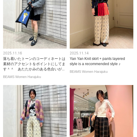
2025.11.16
2025.11.14
落ち着いたトーンのコーディネートは
Yan Yan Knit skirt + pants layered
素材のアクセントをポイントにしてま
style is a recommended style ♪
す＾＾ あたたかみのある色合いが...
BEAMS Women Harajuku
BEAMS Women Harajuku