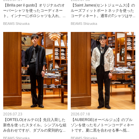
【Brilla per il gusto】オリジナルのオ
【Saint James(セントジェームス)】の
ーバーシャツを使ったコーディネー
ルーズフィットボートネックを使った
ト。インナーにポロシャツを入れ、...
コーディネート。通常のTシャツはサ...
BEAMS Shizuoka
BEAMS Shizuoka
2026.07.23
2026.07.18
【ORTELO(オルテロ)】先日入荷した
【AUBERGE(オーベルジュ)】のブル
新色を使ったスタイル。シンプルな組
ゾンを使ったモノトーンコーディネー
み合わせですが、ダブルの変則的な...
トです。夏に黒を合わせる事へ抵...
BEAMS Shizuoka
BEAMS Shizuoka