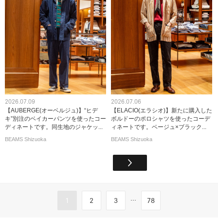
2026.07.09
2026.07.06
【AUBERGE(オーベルジュ)】“ヒデ
【ELACIO(エラシオ)】新たに購入した
キ”別注のベイカーパンツを使ったコー
ボルドーのポロシャツを使ったコーデ
ディネートです。同生地のジャケッ...
ィネートです。ベージュ×ブラック...
BEAMS Shizuoka
BEAMS Shizuoka
...
1
2
3
78