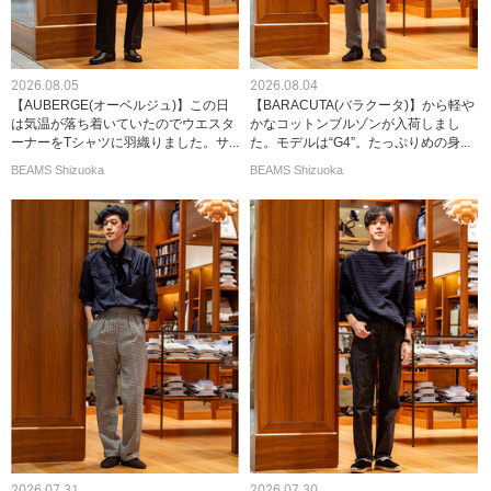
2026.08.05
2026.08.04
【AUBERGE(オーベルジュ)】この日
【BARACUTA(バラクータ)】から軽や
は気温が落ち着いていたのでウエスタ
かなコットンブルゾンが入荷しまし
ーナーをTシャツに羽織りました。サ...
た。モデルは“G4”。たっぷりめの身...
BEAMS Shizuoka
BEAMS Shizuoka
2026.07.31
2026.07.30