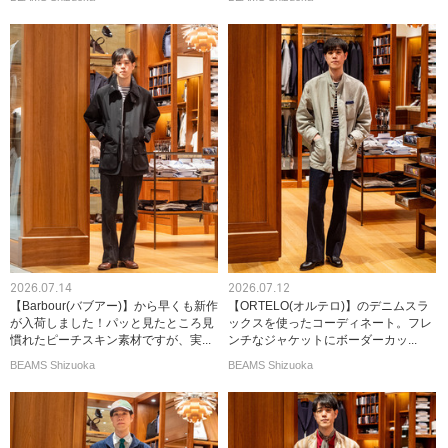
2026.07.14
2026.07.12
【Barbour(バブアー)】から早くも新作
【ORTELO(オルテロ)】のデニムスラ
が入荷しました！パッと見たところ見
ックスを使ったコーディネート。フレ
慣れたピーチスキン素材ですが、実...
ンチなジャケットにボーダーカッ...
BEAMS Shizuoka
BEAMS Shizuoka