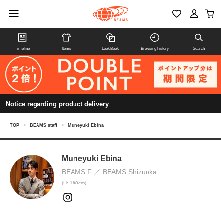
Timeline
Items
Look Book
Browsing history
Search
Notice regarding product delivery
TOP
>
BEAMS staff
>
Muneyuki Ebina
Muneyuki Ebina
BEAMS F
BEAMS Shizuoka
(H: 180cm)