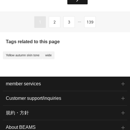
...
1
2
3
139
Tags related to this page
Yellow autumn skin tone
wide
member services
Customer support/inquiries
規約・方針
About BEAMS