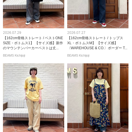
2026.07.29
2026.07.27
【162cm骨格ストレート / ベストONE
【162cm骨格ストレート / トップス
SIZE・ボトムス1】 【サイズ感】新作
XL・ボトムスM】 【サイズ感】
のマウンテンパーカーベストは丈...
〈WAREHOUSE & CO.〉ボーダー T...
BEAMS Kichijoji
BEAMS Kichijoji