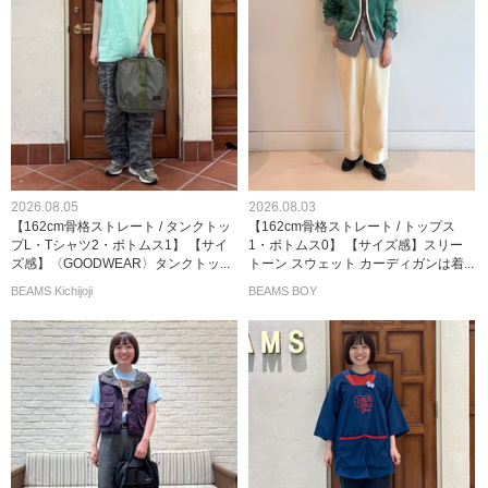
2026.08.05
2026.08.03
【162cm骨格ストレート / タンクトッ
【162cm骨格ストレート / トップス
プL・Tシャツ2・ボトムス1】 【サイ
1・ボトムス0】 【サイズ感】スリー
ズ感】〈GOODWEAR〉タンクトッ...
トーン スウェット カーディガンは着...
BEAMS Kichijoji
BEAMS BOY