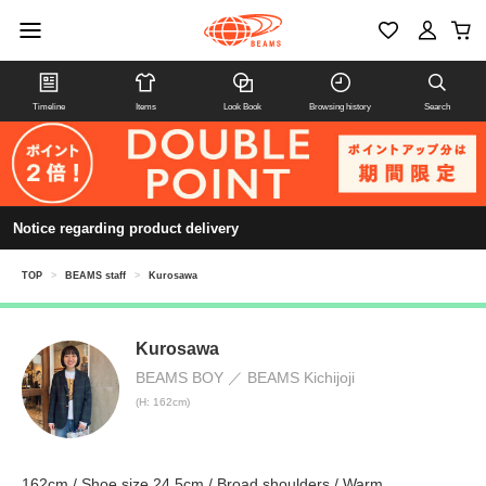
Timeline
Items
Look Book
Browsing history
Search
Notice regarding product delivery
TOP
>
BEAMS staff
>
Kurosawa
Kurosawa
BEAMS BOY
BEAMS Kichijoji
(H: 162cm)
162cm / Shoe size 24.5cm / Broad shoulders / Warm