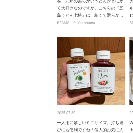
私、九州の柔らかいうどんがとにか
く大好きなのですが、こちらの『五
ル
島うどん七椿』は、細くて滑らか...
ヒ
BEAMS Life Yokohama
B
2025.07.30
2
一人用に嬉しいミニサイズ。持ち運
W
びにも便利ですね！個人的お気に入
t