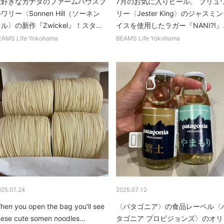
大好きなカナダのファームハウスブ
7月のお気に入りビール。 ブリュ
ワリー〈Sonnen Hill（ソーネン
リー〈Jester King〉のジャスミ
ル〉の新作『Zwickel』！スタ...
イスを使用したラガー『NANI?!』..
EAMS Life Yokohama
BEAMS Life Yokohama
025.07.24
2025.07.12
hen you open the bag you'll see
〈パタゴニア〉の食品レーベル〈
hese cute somen noodles...
タゴニア プロビジョンズ〉のオリ