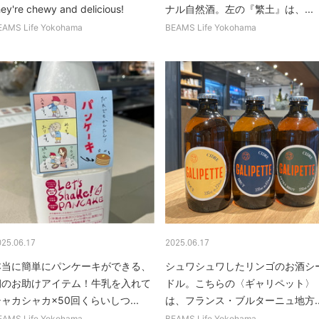
hey're chewy and delicious!
ナル自然酒。左の『繁土』は、...
EAMS Life Yokohama
BEAMS Life Yokohama
025.06.17
2025.06.17
本当に簡単にパンケーキができる、
シュワシュワしたリンゴのお酒シ
朝のお助けアイテム！牛乳を入れて
ドル。こちらの〈ギャリペット〉
ャカシャカ×50回くらいしつ...
は、フランス・ブルターニュ地方..
EAMS Life Yokohama
BEAMS Life Yokohama