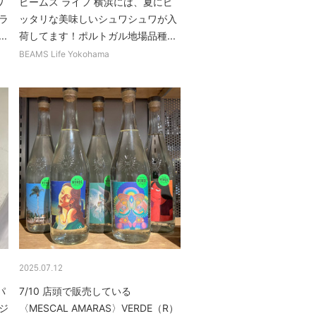
ワ
ビームス ライフ 横浜には、夏にピ
ンラ
ッタリな美味しいシュワシュワが入
.
荷してます！ポルトガル地場品種...
BEAMS Life Yokohama
2025.07.12
パ
7/10 店頭で販売している
ジ
〈MESCAL AMARAS〉VERDE（R）