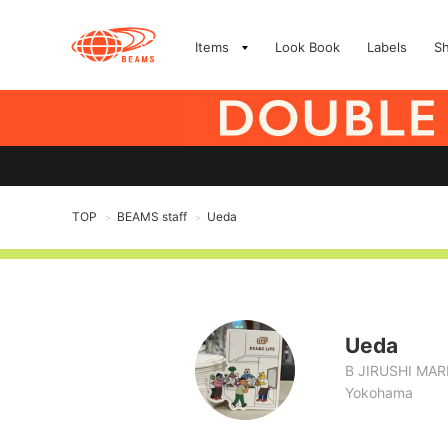
Items
Look Book
Labels
S
TOP
BEAMS staff
Ueda
>
>
Ueda
B JIRUSHI MA
Yokohama