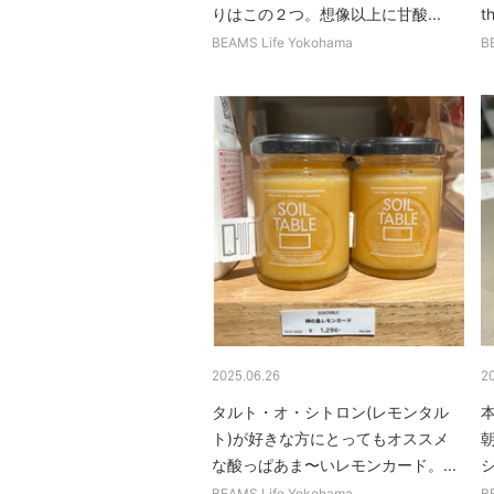
りはこの２つ。想像以上に甘酸...
t
BEAMS Life Yokohama
B
2025.06.26
2
タルト・オ・シトロン(レモンタル
ト)が好きな方にとってもオススメ
な酸っぱあま〜いレモンカード。...
シ
BEAMS Life Yokohama
B