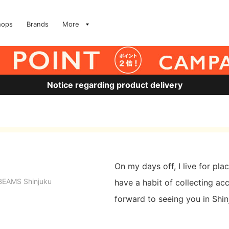
hops
Brands
More
Notice regarding product delivery
On my days off, I live for pl
BEAMS Shinjuku
have a habit of collecting ac
forward to seeing you in Shin