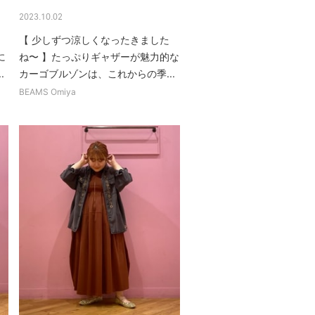
2023.10.02
【 少しずつ涼しくなったきました
に
ね〜 】たっぷりギャザーが魅力的な
.
カーゴブルゾンは、これからの季...
BEAMS Omiya