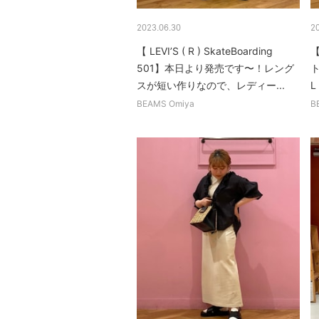
2023.06.30
2
【 LEVI’S ( R ) SkateBoarding
【
501】本日より発売です〜！レング
スが短い作りなので、レディー...
L
BEAMS Omiya
B