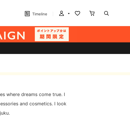
Timeline
aces where dreams come true. I
cessories and cosmetics. I look
juku.