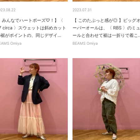
023.08.22
2023.07.31
【 みんなでハートポーズ♡！】〈
【 このたぷっと感が◎ 】ビッグ
7 circa 〉スウェットは斜めカット
ーバーオールは、〈 RBS 〉のミ
裾がポイントの、同じデザイ...
ールと合わせて裾は一折りで着こ..
EAMS Omiya
BEAMS Omiya