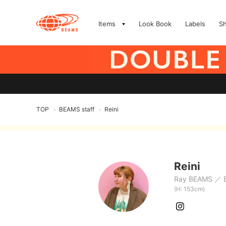
Items
Look Book
Labels
S
TOP
BEAMS staff
Reini
>
>
Reini
Ray BEAMS
(H: 153cm)