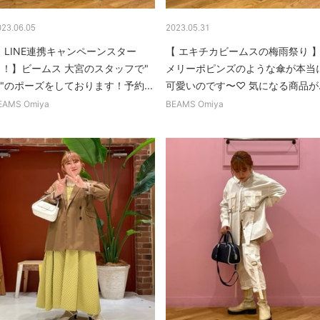
023.06.05
2023.05.31
 LINE連携キャンペーンスター
【 エキチカビームスの梅雨祭り 
ト！】ビームス 大宮のスタッフで"
メリーポピンズのような傘が本当
 "のポーズをしております！予約...
可愛いのです〜♡ 気になる商品が..
EAMS Omiya
BEAMS Omiya