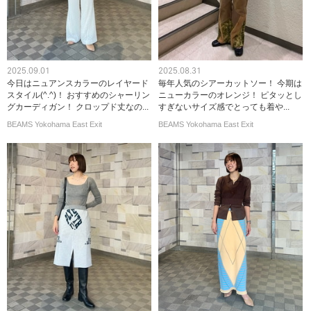
2025.09.01
2025.08.31
今日はニュアンスカラーのレイヤード
毎年人気のシアーカットソー！ 今期は
スタイル(^.^)！ おすすめのシャーリン
ニューカラーのオレンジ！ ピタッとし
グカーディガン！ クロップド丈なの...
すぎないサイズ感でとっても着や...
BEAMS Yokohama East Exit
BEAMS Yokohama East Exit