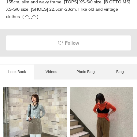
155cm, slim and wavy frame. [TOPS] XS-S/0 size. [B OTTO MS]
XS-S/0 size. [SHOES] 22.5cm-23cm. I like old and vintage
clothes. ( ◠‿◠ )
Follow
Look Book
Videos
Photo Blog
Blog