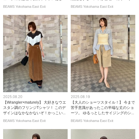
BEAMS Yokohama East Exit
BEAMS Yokohama East Exit
2025.08.20
2025.08.19
【Wrangler×maturely】 大好きなウエ
【大人のショーツスタイル！】 今まで
スタン調のフリンジTシャツ！ このデ
苦手意識があったこの半端な丈のショ
ザインはなかなかないぞ！かっこい...
ーツ。 ゆるっとしたサイジングのシ...
BEAMS Yokohama East Exit
BEAMS Yokohama East Exit