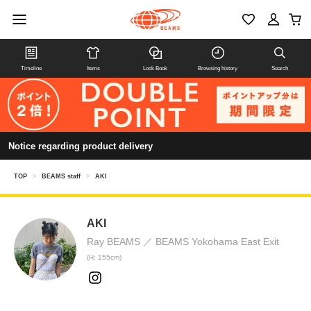
Timeline
Items
Look Book
Browsing history
Search
Notice regarding product delivery
TOP
>
BEAMS staff
>
AKI
AKI
Ray BEAMS
BEAMS Yokohama East Exit
(H: 155cm)