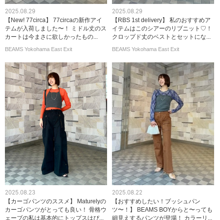
2025.08.29
2025.08.29
【New! 77circa】 77circaの新作アイ
【RBS 1st delivery】 私のおすすめア
テムが入荷しました〜！ ミドル丈のス
イテムはこのシアーのリブニット♡！
カートは今まさに欲しかったもの...
クロップド丈のベストとセットにな...
BEAMS Yokohama East Exit
BEAMS Yokohama East Exit
2025.08.23
2025.08.22
【カーゴパンツのススメ】 Maturelyの
【おすすめしたい！ブッシュパン
カーゴパンツがとっても良い！ 骨格ウ
ツ〜！】 BEAMS BOYからと〜っても
ェーブの私は基本的にトップスはぴ...
細見えするパンツが登場！ カラーリ...