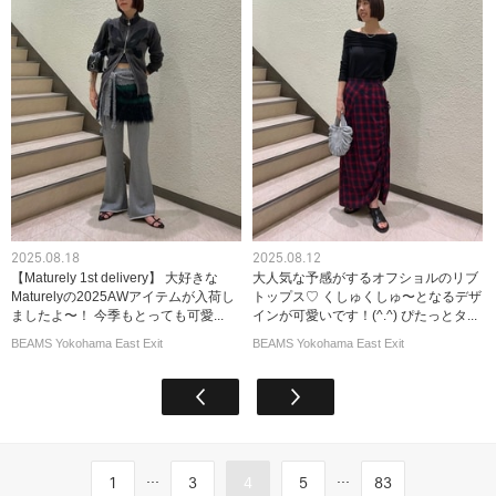
2025.08.18
2025.08.12
【Maturely 1st delivery】 大好きな
大人気な予感がするオフショルのリブ
Maturelyの2025AWアイテムが入荷し
トップス♡ くしゅくしゅ〜となるデザ
ましたよ〜！ 今季もとっても可愛...
インが可愛いです！(^.^) ぴたっとタ...
BEAMS Yokohama East Exit
BEAMS Yokohama East Exit
...
...
1
3
4
5
83