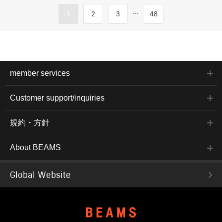
...
1
2
3
48
member services
Customer support/inquiries
規約・方針
About BEAMS
Global Website