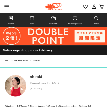
Timeline
Items
Look Book
Browsing history
Search
Notice regarding product delivery
TOP
>
BEAMS staff
>
shiraki
shiraki
Demi-Luxe BEAMS
(H: 157cm)
[Height 157cm / Body type: Wave / Wearing size: Wear36,