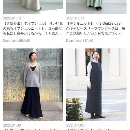
2025.01.16
2025.01.13
【勇気を出してオフショル】 甘い印象
【美シルエット】〈ne Quittez pas〉
のあるオフショルニットも、真っ白な
のギャザースリーブワンピースは、毎
ら私にも案外いけるかも…！と選ん...
年ご試着いただいたお客様と“シル...
Demi-Luxe BEAMS
Demi-Luxe BEAMS
2025.01.09
2025.01.05