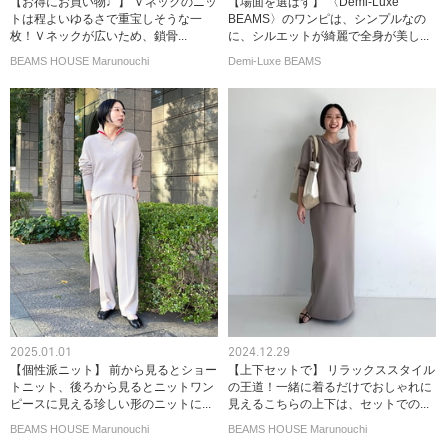
【お得にお買い物♩】 Ｖネックのニッ
【場面を選ばず】 〈Demi-Luxe
トは程よいゆるさで重宝しそうな一
BEAMS〉のワンピは、シンプルなの
枚！Ｖネックが広いため、鎖骨...
に、シルエットが綺麗で全身が美し...
BEAMS HOUSE Marunouchi
Demi-Luxe BEAMS
2025.01.01
2024.12.29
【個性派ニット】 前から見るとショー
【上下セットで】 リラックススタイル
トニット、後ろから見るとニットワン
の王道！一緒に着るだけでおしゃれに
ピースに見える珍しい形のニットに...
見えるこちらの上下は、セットでの...
BEAMS HOUSE Marunouchi
BEAMS HOUSE Marunouchi