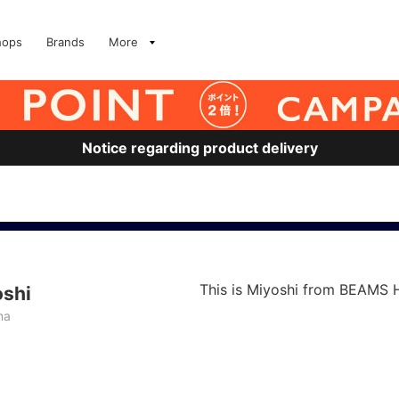
hops
Brands
More
Notice regarding product delivery
This is Miyoshi from BEAMS 
oshi
ma