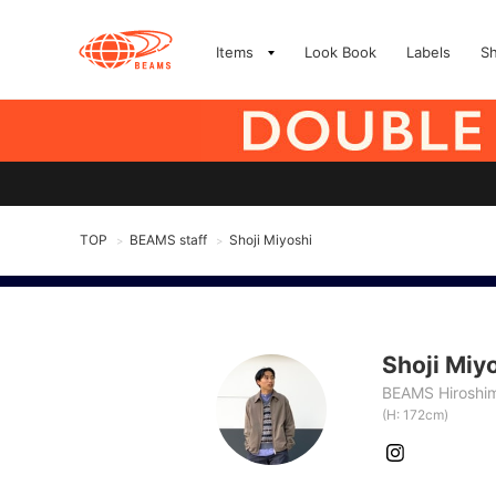
Items
Look Book
Labels
S
TOP
BEAMS staff
Shoji Miyoshi
>
>
Shoji Miy
BEAMS Hiroshi
(H: 172cm)