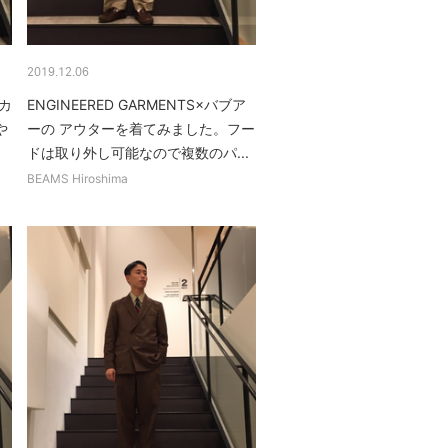
2019.12.06
ーカ
ENGINEERED GARMENTS×バブア
や
ーの アウターを着てみました。フー
ドは取り外し可能なので複数のパ...
BEAMS Hiroshima