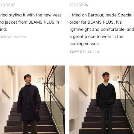
020.02.07
2020.02.05
tried styling it with the new vest
I tried on Barbour, made Special
nd jacket from BEAMS PLUS in
order for BEAMS PLUS. It's
ind.
lightweight and comfortable, an
a great piece to wear in the
EAMS Hiroshima
coming season.
BEAMS Hiroshima