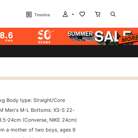
Timeline
kg Body type: Straight/Core
S-M Men's M-L Bottoms: XS-S 22-
23.5-24cm (Converse, NIKE 24cm)
 I'm a mother of two boys, ages 9