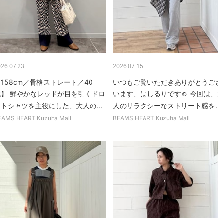
026.07.23
2026.07.15
158cm／骨格ストレート／40
いつもご覧いただきありがとうご
代】 鮮やかなレッドが目を引くドロ
います、はしるりです☺︎ 今回は、
ストシャツを主役にした、大人の...
人のリラクシーなストリート感を..
EAMS HEART Kuzuha Mall
BEAMS HEART Kuzuha Mall