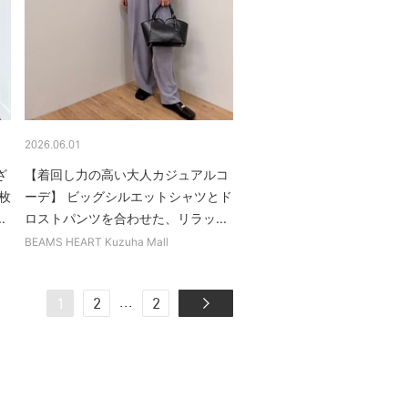
2026.06.01
ざ
【着回し力の高い大人カジュアルコ
枚
ーデ】 ビッグシルエットシャツとド
.
ロストパンツを合わせた、リラッ...
BEAMS HEART Kuzuha Mall
...
1
2
2