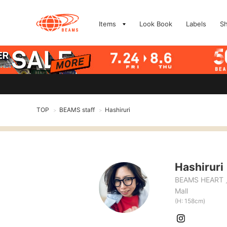
Items
Look Book
Labels
S
TOP
BEAMS staff
Hashiruri
>
>
Hashiruri
BEAMS HEART
Mall
(H: 158cm)