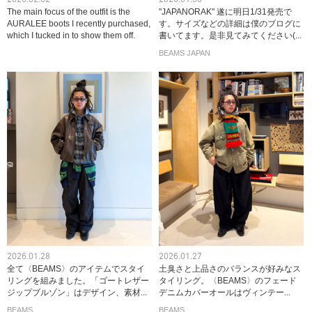
The main focus of the outfit is the
"JAPANORAK" 遂に明日1/31発売で
AURALEE boots I recently purchased,
す。サイズなどの詳細は僕のブログに
which I tucked in to show them off.
書いてます。是非見てみてください(...
BEAMS JAPAN
2026.01.28
2026.01.27
全て〈BEAMS〉のアイテムでスタイ
土臭さと上品さのバランスが好みなス
リングを組みました。「ゴートレザー
タイリング。〈BEAMS〉のフェード
ジップブルゾン」はデザイン、素材...
デニムカバーオールはヴィンテー...
BEAMS
BEAMS