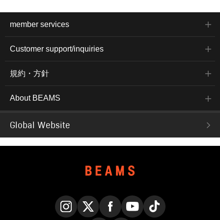
member services
Customer support/inquiries
規約・方針
About BEAMS
Global Website
Instagram
X
Facebook
YouTube
TikTok