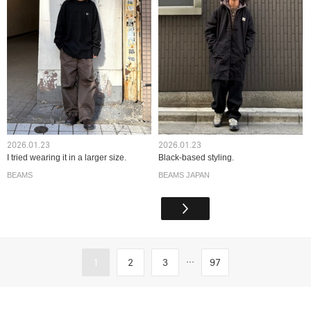
2026.01.23
2026.01.23
I tried wearing it in a larger size.
Black-based styling.
BEAMS
BEAMS JAPAN
...
1
2
3
97