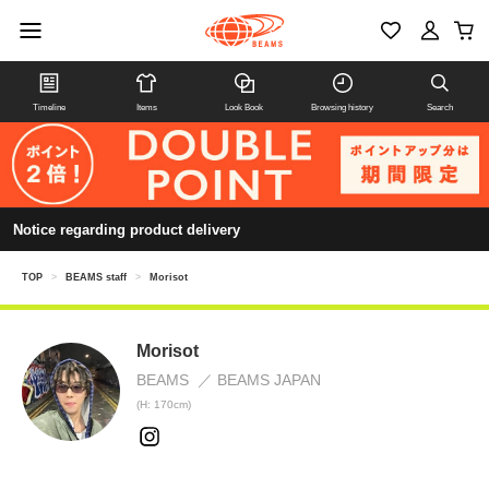
Timeline
Items
Look Book
Browsing history
Search
Notice regarding product delivery
TOP
>
BEAMS staff
>
Morisot
Morisot
BEAMS
BEAMS JAPAN
(H: 170cm)