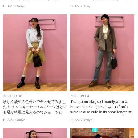
BEAMS Omiya
BEAMS Omiya
2021.09.08
2021.09.04
珍しく淡めの色合いで合わせてみまし
It's autumn-like, so I mainly wear a
た！ チャンキーヒールのブーツはとて
brown checked jacket ◎ Los Apa's
も足が綺麗に見えるのでショーツと...
turtle is also cute in its short length ❤︎
BEAMS Omiya
BEAMS Omiya