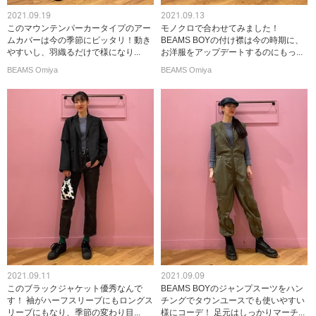
2021.09.19
2021.09.13
このマウンテンパーカータイプのアー
モノクロで合わせてみました！
ムカバーは今の季節にピッタリ！動き
BEAMS BOYの付け襟は今の時期に、
やすいし、羽織るだけで様になり...
お洋服をアップデートするのにもっ...
BEAMS Omiya
BEAMS Omiya
2021.09.11
2021.09.09
このブラックジャケット優秀なんで
BEAMS BOYのジャンプスーツをハン
す！ 袖がハーフスリーブにもロングス
チングでタウンユースでも使いやすい
リーブにもなり、季節の変わり目...
様にコーデ！ 足元はしっかりマーチ...