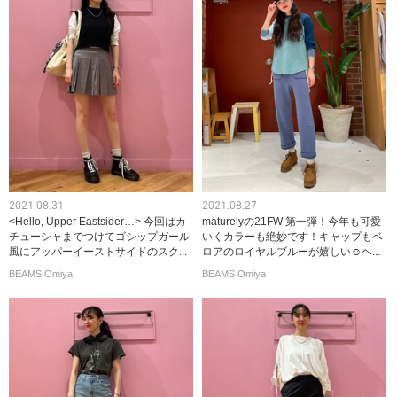
2021.08.31
2021.08.27
<Hello, Upper Eastsider…> 今回はカ
maturelyの21FW 第一弾！今年も可愛
チューシャまでつけてゴシップガール
いくカラーも絶妙です！キャップもベ
風にアッパーイーストサイドのスク...
ロアのロイヤルブルーが嬉しい☺︎ヘ...
BEAMS Omiya
BEAMS Omiya