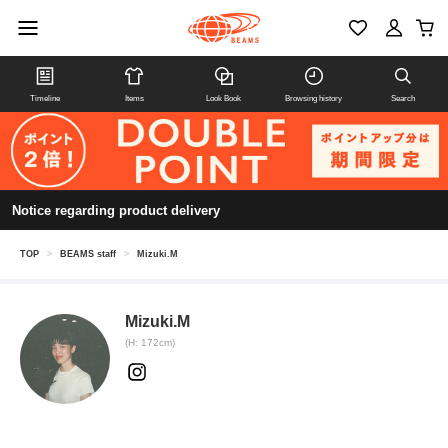
Timeline
Items
Look Book
Browsing history
Search
Notice regarding product delivery
TOP
>
BEAMS staff
>
Mizuki.M
Mizuki.M
(H: 172cm)