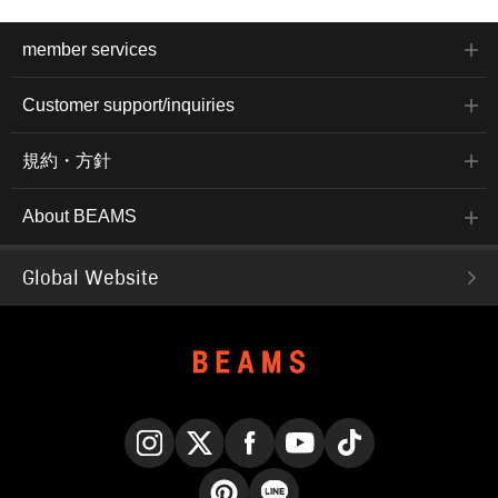
member services
Customer support/inquiries
規約・方針
About BEAMS
Global Website
Instagram
X
Facebook
YouTube
TikTok