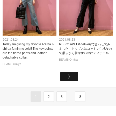
2021.08.24
2021.08.23
Today I'm giving my favorite Aretha T-
RBS 21AW 1st deliveryで合わせてみ
shirt a feminine twist! The key points
ました！トップスはコットン生地なの
are the flared pants and leather
で柔らかく着やすいのにディテール...
detachable collar.
BEAMS Omiya
BEAMS Omiya
...
1
2
3
8