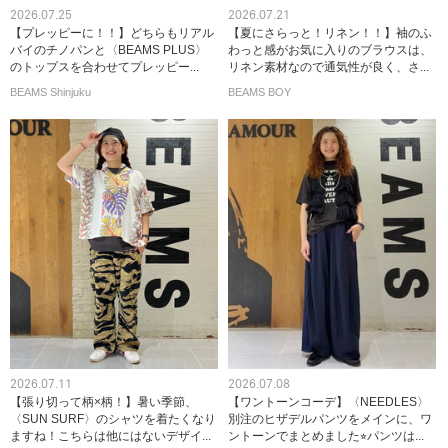
2026.07.25
2026.07.21
【プレッピーに！！】どちらもリアル
【夏にさらっと！リネン！！】袖のふ
バイのチノパンと〈BEAMS PLUS〉
わっと感がお気に入りのブラウスは、
のトップスを合わせてプレッピー...
リネン素材なので通気性が良く、さ...
BEAMS Shinjuku
BEAMS BOY
2026.07.11
2026.07.08
【張り切って柄×柄！】暑い季節、
【ワントーンコーデ】〈NEEDLES〉
〈SUN SURF〉のシャツを着たくなり
別注のヒザデルパンツをメインに、ワ
ますね！こちらは他にはないデザイ...
ントーンでまとめました⭐︎パンツは...