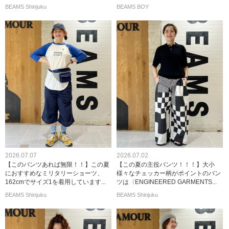
BEAMS Shinjuku
BEAMS BOY
2026.07.07
2026.07.02
【このパンツあれば無限！！】この夏
【この夏の主役パンツ！！！】大小
におすすめなミリタリーショーツ、
様々なチェッカー柄がポイントのパン
162cmでサイズ1を着用しています...
ツは〈ENGINEERED GARMENTS...
BEAMS Shinjuku
BEAMS Shinjuku