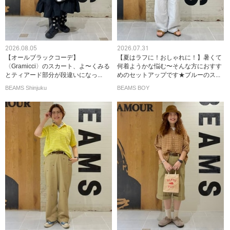
2026.08.05
2026.07.31
【オールブラックコーデ】
【夏はラフに！おしゃれに！】暑くて
〈Gramicci〉のスカート、よ〜くみる
何着ようかな悩む〜そんな方におすす
とティアード部分が段違いになっ...
めのセットアップです★ブルーのス...
BEAMS Shinjuku
BEAMS BOY