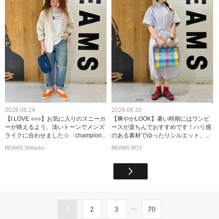
2026.06.24
2026.06.20
【I LOVE ○○○】お気に入りのスニーカ
【爽やかLOOK】暑い時期にはワンピ
ーが映えるよう、淡いトーンでメンズ
ースが楽ちんでおすすめです！ハリ感
ライクに合わせました☆〈champion...
のある素材でゆったりシルエット、...
BEAMS Shinjuku
BEAMS BOY
...
1
2
3
70