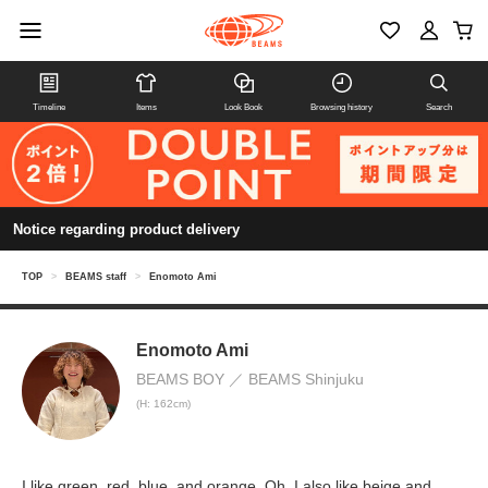
Timeline
Items
Look Book
Browsing history
Search
Notice regarding product delivery
TOP
>
BEAMS staff
>
Enomoto Ami
Enomoto Ami
BEAMS BOY
BEAMS Shinjuku
(H: 162cm)
I like green, red, blue, and orange. Oh, I also like beige and