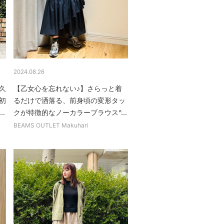
2024.08.26
久
【乙女心を忘れない♪】さらっと着
初
るだけで洒落る、前身頃の変形タッ
.
クが特徴的なノーカラーブラウス^...
BEAMS OUTLET Makuhari