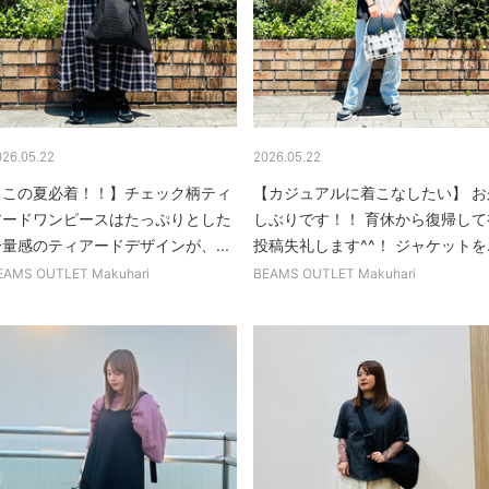
026.05.22
2026.05.22
【この夏必着！！】チェック柄ティ
【カジュアルに着こなしたい】 お
アードワンピースはたっぷりとした
しぶりです！！ 育休から復帰して
分量感のティアードデザインが、...
投稿失礼します^^！ ジャケットを..
EAMS OUTLET Makuhari
BEAMS OUTLET Makuhari