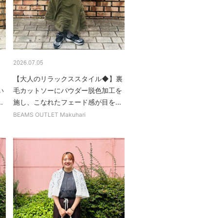
2026.07.05
【大人のリラックススタイル◆】裏
い
毛カットソーにパウダー脱色加工を
.
施し、こなれたフェード感が目を...
BEAMS OUTLET Makuhari