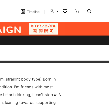
Timeline
m, straight body type) Born in
dition. I'm friends with most
 I start drinking, I can't stop☆ A
n, leaning towards supporting