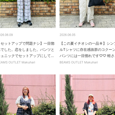
026.06.09
2026.06.05
【セットアップで問題ナシ】一目惚
【この夏イチオシの一品☆】シン
れでした。恋をしました。パンツと
ルTシャツに存在感抜群のコクー
チュニックでセットアップにして...
パンツには一目惚れです♡♡ 軽さ..
EAMS OUTLET Makuhari
BEAMS OUTLET Makuhari