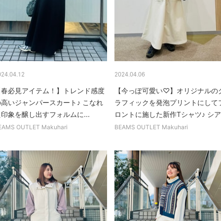
024.04.12
2024.04.06
【春必見アイテム！】トレンド感度
【今っぽ可愛い♡】オリジナルの
の高いジャンパースカート♪ こなれ
ラフィックを発泡プリントにして
印象を醸し出すフォルムに...
ロントに施した新作Tシャツ♪ シア.
EAMS OUTLET Makuhari
BEAMS OUTLET Makuhari