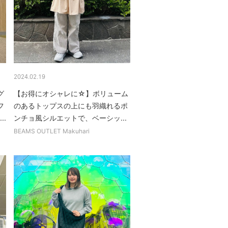
2024.02.19
グ
【お得にオシャレに☆】ボリューム
フ
のあるトップスの上にも羽織れるポ
..
ンチョ風シルエットで、ベーシッ...
BEAMS OUTLET Makuhari