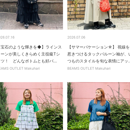
026.07.16
2026.07.06
【宝石のような輝きを◆】ラインス
【サマーバケーション☆】 視線を
トーンが美しくきらめく主役級Tシ
惹きつけるタックバルーン袖が、
ツ！ どんなボトムとも好バ...
つものスタイルを旬な表情にアッ..
EAMS OUTLET Makuhari
BEAMS OUTLET Makuhari