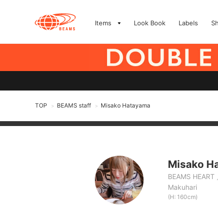
Items
Look Book
Labels
S
TOP
BEAMS staff
Misako Hatayama
>
>
Misako H
BEAMS HEART
Makuhari
(H: 160cm)