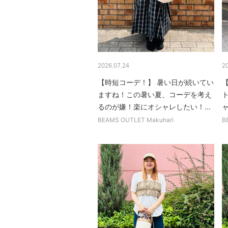
2026.07.24
2
【時短コーデ！】 暑い日が続いてい
ますね！この暑い夏、コーデを考え
るのが嫌！楽にオシャレしたい！...
ャ
BEAMS OUTLET Makuhari
B