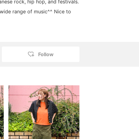
ese rock, hip hop, and festivals.
o a wide range of music^^ Nice to
Follow