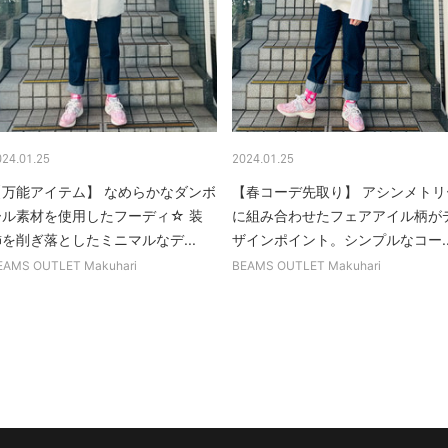
024.01.25
2024.01.25
【万能アイテム】 なめらかなダンボ
【春コーデ先取り】 アシンメトリ
ール素材を使用したフーディ☆ 装
に組み合わせたフェアアイル柄が
を削ぎ落としたミニマルなデ...
ザインポイント。シンプルなコー..
EAMS OUTLET Makuhari
BEAMS OUTLET Makuhari