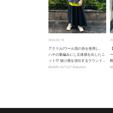
2024.02.15
2
アクリル/ウール混の糸を使用し、
ハチの巣編みにし立体感を出したニ
ット♡ 抜け感を演出するラウンド...
飾
BEAMS OUTLET Makuhari
B