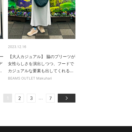
2023.12.16
ー
【大人カジュアル】 脇のプリーツが
デ
女性らしさを演出しつつ、フードで
.
カジュアルな要素も出してくれる...
BEAMS OUTLET Makuhari
...
1
2
3
7