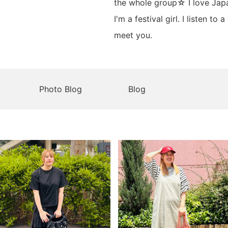
the whole group☆ I love Japan
I'm a festival girl. I listen t
meet you.
Photo Blog
Blog