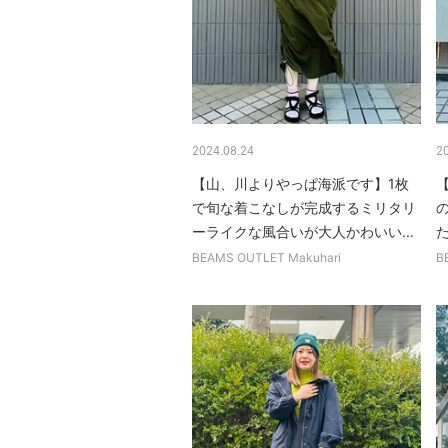
2024.08.24
2
【山、川よりやっぱ海派です】1枚
で旬な着こなしが完成するミリタリ
ーライクな風合いが大人かわいい...
た
BEAMS OUTLET Makuhari
B