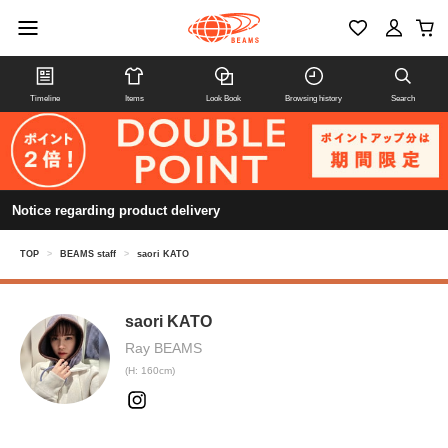
Timeline
Items
Look Book
Browsing history
Search
Notice regarding product delivery
TOP
>
BEAMS staff
>
saori KATO
saori KATO
Ray BEAMS
(H: 160cm)