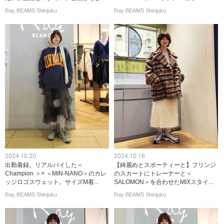
Ray BEAMS Shinjuku
Ray BEAMS Shinjuku
2024.10.20
2024.10.16
出勤着録。リアルバイした＜
【綺麗めとスポーティーと】フリンジ
Champion ＞× ＜MIN-NANO＞のカレ
のスカートにトレーナーと＜
ッジロゴスウェット。サイズM着...
SALOMON＞を合わせたMIXスタイ...
Ray BEAMS Shinjuku
Ray BEAMS Shinjuku