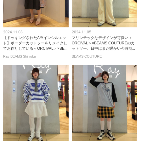
2024.11.08
2024.11.05
【ドッキングされたAラインシルエッ
マリンチックなデザインが可愛い＜
ト】ボーダーカットソーをリメイクし
ORCIVAL＞×BEAMS COUTUREのカ
てお作りしている＜ORCIVAL＞×BE...
ットソー。日中はまだ暖かい今時期...
Ray BEAMS Shinjuku
BEAMS COUTURE