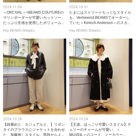
2024.11.04
2024.10.31
＜ORCIVAL＞×BEAMS COUTUREの
たまにはストリートちっくなスタイル
マリンボーダーが可愛いカットソー。
も。Vermeerist BEAMSでオーダーし
たっぷり生地を使用したボリューム...
ていた＜Kinloch Anderson＞のスカ...
Ray BEAMS Shinjuku
Ray BEAMS Shinjuku
2024.10.26
2024.10.24
【綺麗めと、カジュアルと、】リボン
【王道。ほっこり可愛いスタイル】チ
タイのブラウスにジャケットを合わせ
ェリーのチャームが可愛い、＜
た、加藤推しスタイル。普段からよ...
MUVEIL＞のコート。ノーカラー...