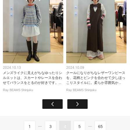
2024.10.13
2024.10.09
メンズライクに見えがちなゆったりシ
クールになりがちなレザーワンピース
ルエットは、スカートやレースを合わ
を、花柄とピンクを合わせて少しほっ
せてバランスをとるのが好きです。...
こりスタイルに。柔らか雰囲気か...
Ray BEAMS Shinjuku
Ray BEAMS Shinjuku
...
...
1
3
4
5
65