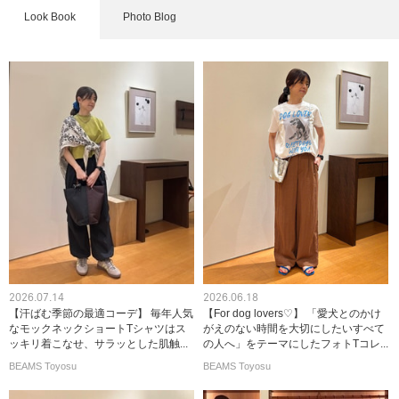
Look Book
Photo Blog
2026.07.14
2026.06.18
【汗ばむ季節の最適コーデ】 毎年人気
【For dog lovers♡】 「愛犬とのかけ
なモックネックショートTシャツはス
がえのない時間を大切にしたいすべて
ッキリ着こなせ、サラッとした肌触...
の人へ」をテーマにしたフォトTコレ...
BEAMS Toyosu
BEAMS Toyosu