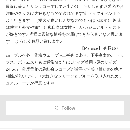
最近は愛犬とリンクコーデしてお出かけしたりします♡愛犬のお
洋服やグッズは大好きなもので溢れてます笑 ドッグイベントも
よく行きます！（愛犬が食いしん坊なのでもっぱら試食） 趣味
は愛犬と外食や旅行！ 私自身は女性らしいカジュアルテイスト
が好きです♪ 皆様に素敵な情報をお届けできたら良いなと思いま
す！ よろしくお願い致します♪
【My size】 身長167
㎝ ブルベ冬 骨格ウェーブ ⭐︎上半身に比べ、下半身太め、 トッ
プス、ボトムスともに通常MまたはLサイズ着用 ⭐︎足のサイズ
24.5㎝ 外反母趾の為細身シューズが苦手です笑 ⭐︎濃いめの色と
相性が良いです。 ⭐︎大好きなグリーンとブルーを取り入れたカジ
ュアルコーデが得意です☺︎
Follow