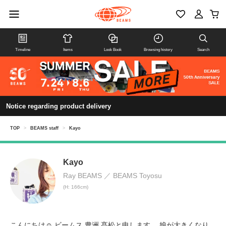
Timeline
Items
Look Book
Browsing history
Search
Notice regarding product delivery
TOP
>
BEAMS staff
>
Kayo
Kayo
Ray BEAMS
BEAMS Toyosu
(H: 166cm)
こんにちは☺︎ ビームス 豊洲 髙松と申します。 娘が大きくなり、