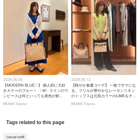
2026.06.05
2026.05.12
【MODERN BLUE♡】 個人的に大好
【軽やか春夏コーデ】 一枚でサマにな
きカラーのブルー！ 〈.M〉ラインのワ
る、フリルが華やかなレーヨンリネン
ンピースは何といっても発色が鮮...
のトップスは元気カラーのLIMEをチ...
BEAMS Toyosu
BEAMS Toyosu
Tags related to this page
casual outfit