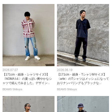
2026.07.07
2026.06.19
【171cm・細身・シャツサイズ3】
【171cm・細身・TシャツMサイズ】
〈NOMA t.d.〉の夏っぽい爽やかなシ
〈arte〉のTシャツはメッシュになって
ャツで組んでみました。デザイン...
おりナンバリングもブラックな...
BEAMS Shibuya
BEAMS Shibuya