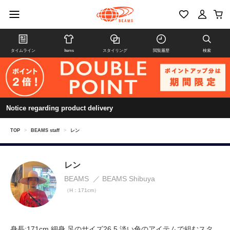
タイムライン
Items
スタイリング
閲覧履歴
検索
Notice regarding product delivery
TOP
>
BEAMS staff
>
レン
レン
BEAMS
BEAMS Shibuya
（H：171cm）
身長:171cm 細身 足のサイズ26.5 淡い色のアイテムで組むスタ