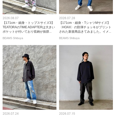
2026.08.07
2026.07.28
【171cm・細身・トップスサイズ3】
【171cm・細身・TシャツMサイズ】
TEATORAのTIME ADAPTERは大きい
〈HOAX〉の防弾チョッキがプリント
ポケットが付いており収納が抜群...
された新規商品きてみました。イメ...
BEAMS Shibuya
BEAMS Shibuya
2026.07.24
2026.07.15