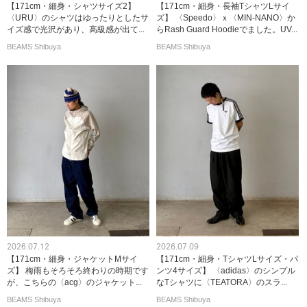
【171cm・細身・シャツサイズ2】
【171cm・細身・長袖TシャツLサイ
〈URU〉のシャツはゆったりとしたサ
ズ】 〈Speedo〉ｘ〈MIN-NANO〉か
イズ感で光沢があり、高級感が出て...
らRash Guard Hoodieでました。UV...
BEAMS Shibuya
BEAMS Shibuya
2026.07.12
2026.07.09
【171cm・細身・ジャケットMサイ
【171cm・細身・TシャツLサイズ・パ
ズ】 梅雨もそろそろ終わりの時期です
ンツ4サイズ】 〈adidas〉のシンプル
が、こちらの〈acg〉のジャケット...
なTシャツに〈TEATORA〉のスラ...
BEAMS Shibuya
BEAMS Shibuya