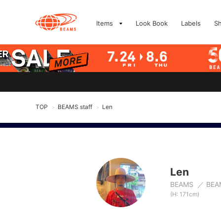
Items
Look Book
Labels
S
TOP
BEAMS staff
Len
>
>
Len
BEAMS
BEA
(H: 171cm)