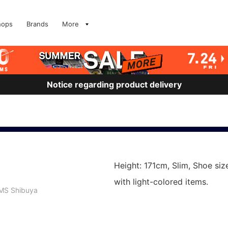
hops
Brands
More
Notice regarding product delivery
Height: 171cm, Slim, Shoe size
with light-colored items.
MS Shibuya