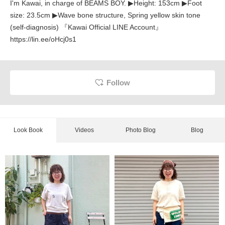
I'm Kawai, in charge of BEAMS BOY. ▶︎Height: 153cm ▶︎Foot
size: 23.5cm ▶︎Wave bone structure, Spring yellow skin tone
(self-diagnosis) 『Kawai Official LINE Account』
https://lin.ee/oHcj0s1
Follow
Look Book
Videos
Photo Blog
Blog