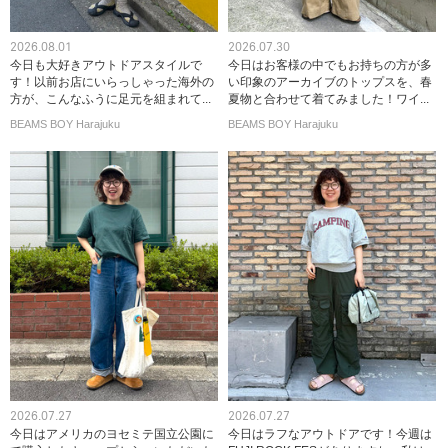
2026.08.01
2026.07.30
今日も大好きアウトドアスタイルで
今日はお客様の中でもお持ちの方が多
す！以前お店にいらっしゃった海外の
い印象のアーカイブのトップスを、春
方が、こんなふうに足元を組まれて...
夏物と合わせて着てみました！ワイ...
BEAMS BOY Harajuku
BEAMS BOY Harajuku
2026.07.27
2026.07.27
今日はアメリカのヨセミテ国立公園に
今日はラフなアウトドアです！今週は