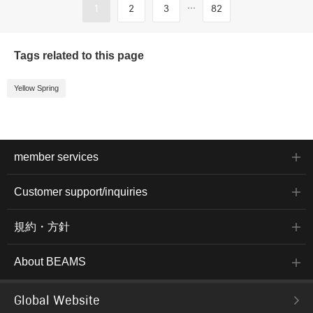
...
1
2
3
82
Tags related to this page
Yellow Spring
member services
Customer support/inquiries
規約・方針
About BEAMS
Global Website