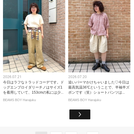
2026.07.21
2026.07.20
今日はラフなトラッドコーデです。ド
追いパーマかけちゃいました♡今日は
ッグエンブロイダリーチノはサイズ1
最高気温36℃ということで、半袖半ズ
を着用していて、153cmの私には少...
ボンです（笑）ショートパンツは...
BEAMS BOY Harajuku
BEAMS BOY Harajuku