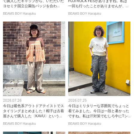
て購入したキャップから、いただいた
FUJI ROCK FESがありますね。私は
ヨセミテ国立公園缶バッジを合わ...
一回も行ったことがありませんが、...
BEAMS BOY Harajuku
BEAMS BOY Harajuku
2026.07.26
2026.07.25
今日は暖色系アウトドアテイストでス
今日はミリタリーな雰囲気でちょっと
タイリングまとめました！帽子は古着
着てみました。今日は一段と暑かった
屋さんで購入した〈KAVU〉という...
ですね。私は汗対策でむしろ中にTシ...
BEAMS BOY Harajuku
BEAMS BOY Harajuku