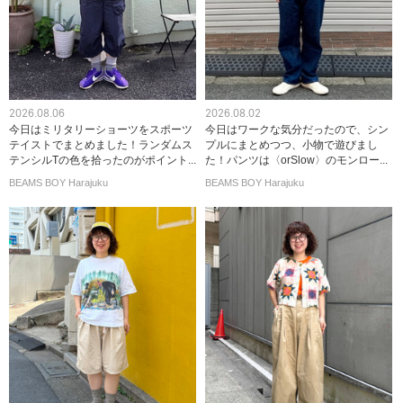
2026.08.06
2026.08.02
今日はミリタリーショーツをスポーツ
今日はワークな気分だったので、シン
テイストでまとめました！ランダムス
プルにまとめつつ、小物で遊びまし
テンシルTの色を拾ったのがポイント...
た！パンツは〈orSlow〉のモンロー...
BEAMS BOY Harajuku
BEAMS BOY Harajuku