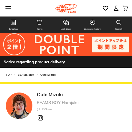
Timeline
Items
Look Book
Browsing history
Search
Notice regarding product delivery
TOP
>
BEAMS staff
>
Cute Mizuki
Cute Mizuki
BEAMS BOY Harajuku
(H: 153cm)