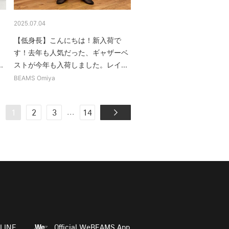
2025.07.04
【低身長】こんにちは！新入荷で
す！去年も人気だった、ギャザーベ
.
ストが今年も入荷しました。レイ...
BEAMS Omiya
...
1
2
3
14
LINE
Official WeBEAMS App