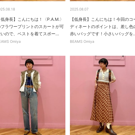
025.08.18
2025.08.07
低身長】こんにちは！〈P.A.M.〉
【低身長】こんにちは！今回のコ
のフラワープリントのスカートが可
ディネートのポイントは、差し色
いので、ベストを着てスポー...
赤いバッグです！小さいバッグを..
EAMS Omiya
BEAMS Omiya