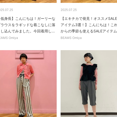
025.07.25
2025.07.25
【低身長】こんにちは！ガーリーな
【エキチカで発見！オススメSALE
ブラウスをラギッドな着こなしに落
アイテム3選！】こんにちは！こ
とし込んでみました。今回着用し...
からの季節も使えるSALEアイテム.
EAMS Omiya
BEAMS Omiya