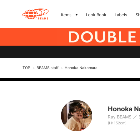
Items
Look Book
Labels
S
TOP
BEAMS staff
Honoka Nakamura
>
>
Honoka N
Ray BEAMS
(H: 152cm)