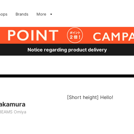
hops
Brands
More
Notice regarding product delivery
[Short height] Hello!
akamura
BEAMS Omiya