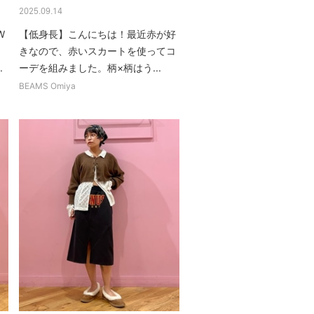
2025.09.14
W
【低身長】こんにちは！最近赤が好
きなので、赤いスカートを使ってコ
.
ーデを組みました。柄×柄はう...
BEAMS Omiya