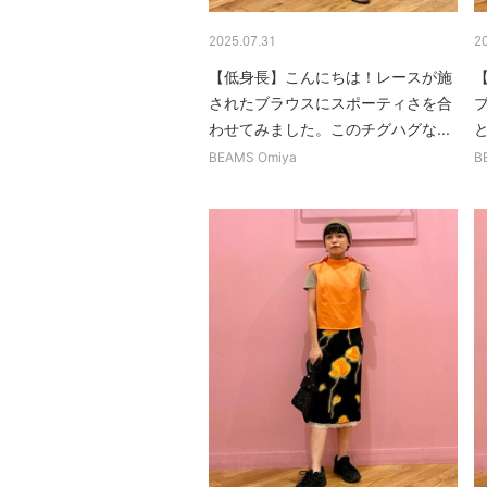
2025.07.31
2
【低身長】こんにちは！レースが施
されたブラウスにスポーティさを合
わせてみました。このチグハグな...
BEAMS Omiya
B