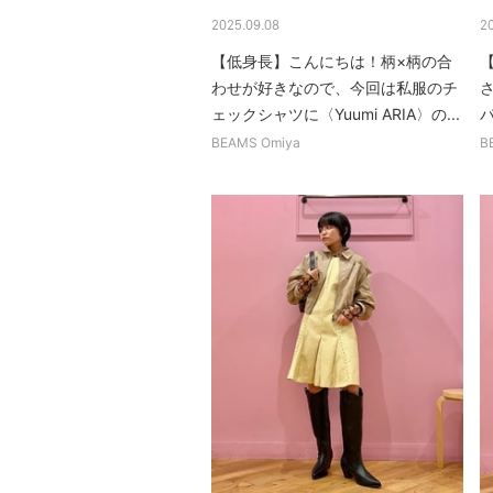
2025.09.08
2
【低身長】こんにちは！柄×柄の合
わせが好きなので、今回は私服のチ
ェックシャツに〈Yuumi ARIA〉の...
BEAMS Omiya
B