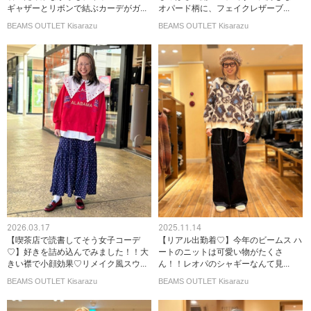
ギャザーとリボンで結ぶカーデがガ...
オパード柄に、フェイクレザーブ...
BEAMS OUTLET Kisarazu
BEAMS OUTLET Kisarazu
2026.03.17
2025.11.14
【喫茶店で読書してそう女子コーデ
【リアル出勤着♡】今年のビームス ハ
♡】好きを詰め込んでみました！！大
ートのニットは可愛い物がたくさ
きい襟で小顔効果♡リメイク風スウ...
ん！！レオパのシャギーなんて見...
BEAMS OUTLET Kisarazu
BEAMS OUTLET Kisarazu