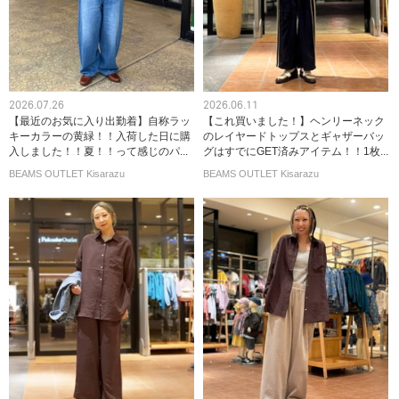
2026.07.26
2026.06.11
【最近のお気に入り出勤着】自称ラッ
【これ買いました！】ヘンリーネック
キーカラーの黄緑！！入荷した日に購
のレイヤードトップスとギャザーバッ
入しました！！夏！！って感じのパ...
グはすでにGET済みアイテム！！1枚...
BEAMS OUTLET Kisarazu
BEAMS OUTLET Kisarazu