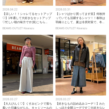
2026.04.22
2026.03.31
【涼しい！！シャレてるセットアップ
【シャツばかり買ってます笑】何枚持
♡】1年通して大好きなセットアップ
っていても活躍するシャツ！！春秋は
♡忙しい朝の味方です(笑)こちら...
羽織りとして、夏は冷房対策で、冬...
BEAMS OUTLET Kisarazu
BEAMS OUTLET Kisarazu
2026.03.27
2026.03.27
【大人ぴんく♡】くすみピンクで落ち
【好きなもの詰め込みコーデ！】わた
着いた印象ながらも、キャミソールの
しっぽさ全開コーデです♡大好きなレ