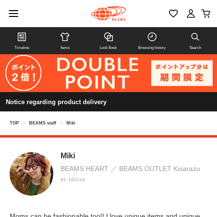
Timeline
Items
Look Book
Browsing history
Search
Notice regarding product delivery
TOP
>
BEAMS staff
>
Miki
Miki
BEAMS HEART
BEAMS OUTLET Kisarazu
(H: 162cm)
Moms can be fashionable too!! I love unique items and unique