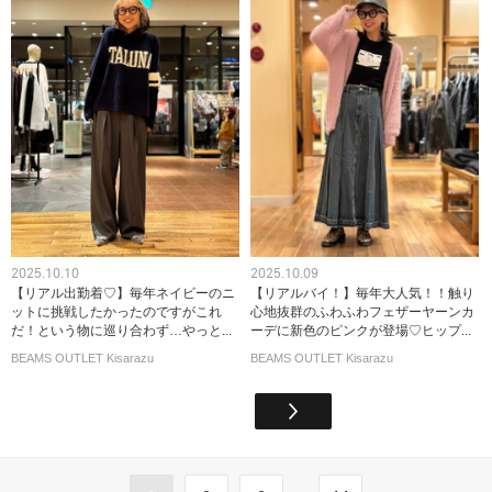
2025.10.10
2025.10.09
【リアル出勤着♡】毎年ネイビーのニ
【リアルバイ！】毎年大人気！！触り
ットに挑戦したかったのですがこれ
心地抜群のふわふわフェザーヤーンカ
だ！という物に巡り合わず…やっと...
ーデに新色のピンクが登場♡ヒップ...
BEAMS OUTLET Kisarazu
BEAMS OUTLET Kisarazu
...