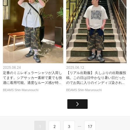
2025.06.24
2025.06.12
定番のミニレギュラーシャツが入荷し
【リアル出勤服】 久しぶりの出勤服投
てます。シアサッカー素材で夏でも快
稿。この日は日中かなり暑い日だった
適に着用可能。適度なルーズ感が特...
のでお気に入りのインディゴ染され...
BEAMS Shin-Marunouchi
BEAMS Shin-Marunouchi
...
1
2
3
17