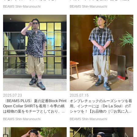
BEAMS Shin-Marunouchi
BEAMS Shin-Marunouchi
2025.07.23
2025.07.15
〈BEAMS PLUS〉夏の定番Block Print
オンブレチェックのルーズシャツを着
Open Collar SHIRTを着用！今季の柄
用。インナーには〈De La Soul〉のT
は植物の葉をモチーフとしており、...
シャツを！【お品物の［♡お気に入...
BEAMS Shin-Marunouchi
BEAMS Shin-Marunouchi