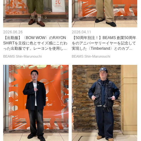
2026.06.26
2026.04.11
【出勤服】〈BOW WOW〉のRAYON
【50周年別注！】BEAMS 創業50周年
SHIRTを主役に色とサイズ感にこだわ
をのアニバーサリーイヤーを記念して
った出勤服です。レーヨンを使用し...
実現した〈Timberland〉とのカプ...
BEAMS Shin-Marunouchi
BEAMS Shin-Marunouchi