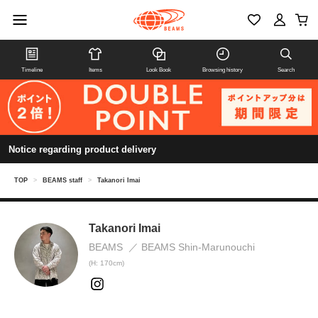
Timeline
Items
Look Book
Browsing history
Search
Notice regarding product delivery
TOP
>
BEAMS staff
>
Takanori Imai
Takanori Imai
BEAMS
BEAMS Shin-Marunouchi
(H: 170cm)