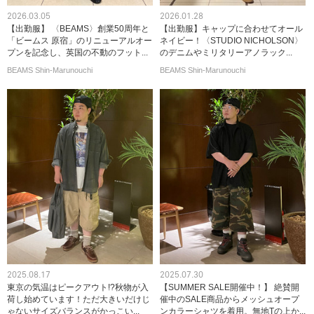
2026.03.05
2026.01.28
【出勤服】 〈BEAMS〉創業50周年と
【出勤服】キャップに合わせてオール
「ビームス 原宿」のリニューアルオー
ネイビー！〈STUDIO NICHOLSON〉
プンを記念し、英国の不動のフット...
のデニムやミリタリーアノラック...
BEAMS Shin-Marunouchi
BEAMS Shin-Marunouchi
2025.08.17
2025.07.30
東京の気温はピークアウト!?秋物が入
【SUMMER SALE開催中！】 絶賛開
荷し始めています！ただ大きいだけじ
催中のSALE商品からメッシュオープ
ゃないサイズバランスがかっこい...
ンカラーシャツを着用。無地Tの上か...