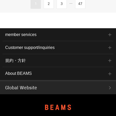
...
1
2
3
47
member services
Customer support/inquiries
規約・方針
About BEAMS
Global Website