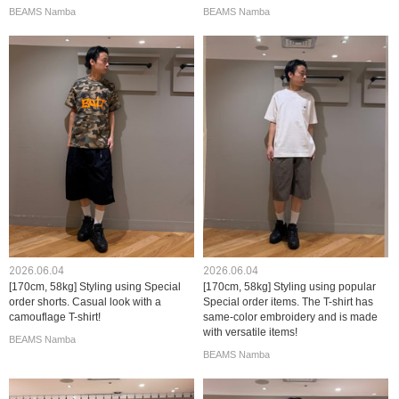
BEAMS Namba
BEAMS Namba
2026.06.04
2026.06.04
[170cm, 58kg] Styling using Special
[170cm, 58kg] Styling using popular
order shorts. Casual look with a
Special order items. The T-shirt has
camouflage T-shirt!
same-color embroidery and is made
with versatile items!
BEAMS Namba
BEAMS Namba