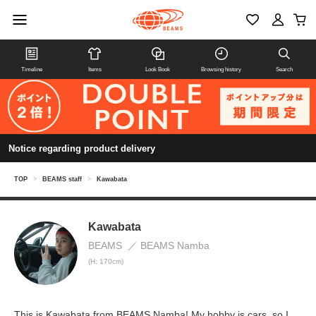
Timeline
Items
Look Book
Browsing history
Search
Notice regarding product delivery
TOP
>
BEAMS staff
>
Kawabata
Kawabata
BEAMS
BEAMS Namba
(H: 170cm)
This is Kawabata from BEAMS Namba! My hobby is cars, so I