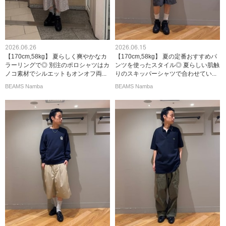
2026.06.26
2026.06.15
【170cm,58kg】 夏らしく爽やかなカ
【170cm,58kg】 夏の定番おすすめパ
ラーリングで◎ 別注のポロシャツはカ
ンツを使ったスタイル◎ 夏らしい肌触
ノコ素材でシルエットもオンオフ両...
りのスキッパーシャツで合わせてい...
BEAMS Namba
BEAMS Namba