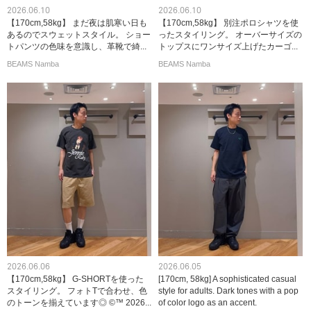
2026.06.10
2026.06.10
【170cm,58kg】 まだ夜は肌寒い日も
【170cm,58kg】 別注ポロシャツを使
あるのでスウェットスタイル。 ショー
ったスタイリング。 オーバーサイズの
トパンツの色味を意識し、革靴で綺...
トップスにワンサイズ上げたカーゴ...
BEAMS Namba
BEAMS Namba
2026.06.06
2026.06.05
【170cm,58kg】 G-SHORTを使った
[170cm, 58kg] A sophisticated casual
スタイリング。 フォトTで合わせ、色
style for adults. Dark tones with a pop
のトーンを揃えています◎ ©™ 2026...
of color logo as an accent.