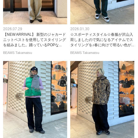
2026.07.29
2026.01.30
【NEW ARRIVAL】 新型のジャカード
☆スポーティスタイル☆春服が沢山入
ニットベストを使用してスタイリング
荷しましたので気になるアイテムでス
を組みました。踊っているPOPな...
タイリングを♪春に向けて明るい色が...
BEAMS Takamatsu
BEAMS Takamatsu