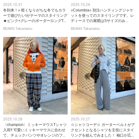
2025.10.31
2025.10.29
冬到来！⭐︎ 暗くなりがちな冬でもカラ
○Columbia○ 別注ハンティングジャケ
ーで遊びたい!がテーマのスタイリング
ットを使ってのスタイリングです。レ
☻ピンク×グレーのボーダーロングT...
ディースでの展開はSサイズのみ...
BEAMS Takamatsu
BEAMS Takamatsu
2025.10.28
2025.10.27
〈champion〉ミッキーマウスTシャツ
☆シャツコーデ☆ ガーターベルトがア
入荷‼︎ 可愛いミッキーマウスに合わせ
クセントとなるシャツを主役にスタイ
て、チェックパンツやオレンジのフ...
リングを組んでみました！ 袖口が広...