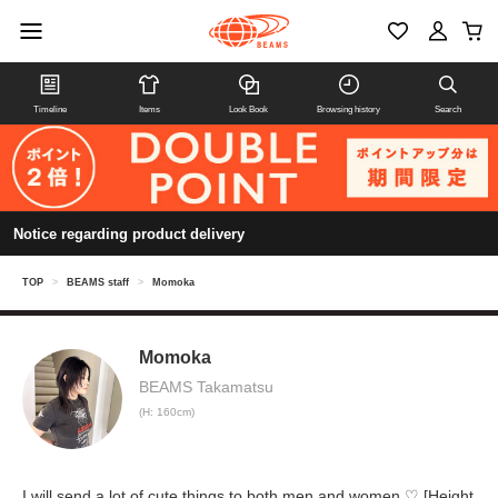
Timeline
Items
Look Book
Browsing history
Search
Notice regarding product delivery
TOP
>
BEAMS staff
>
Momoka
Momoka
BEAMS Takamatsu
(H: 160cm)
I will send a lot of cute things to both men and women ♡ [Height