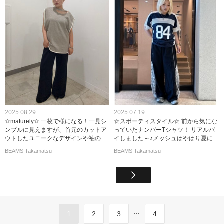
2025.08.29
2025.07.19
☆maturely☆ 一枚で様になる！一見シ
☆スポーティスタイル☆ 前から気にな
ンプルに見えますが、首元のカットア
っていたナンバーTシャツ！ リアルバ
ウトしたユニークなデザインや袖の...
イしました～♪メッシュはやはり夏に...
BEAMS Takamatsu
BEAMS Takamatsu
...
1
2
3
4