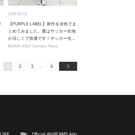
2026.03.10
リ
【PURPLE LABEL】新作を淡色でま
ラ
とめてみました。夏はサッカー生地
が涼しくて快適です！サッカー生...
BEAMS GOLF Daimaru Tokyo
...
1
2
3
5
LINE
Official WeBEAMS App