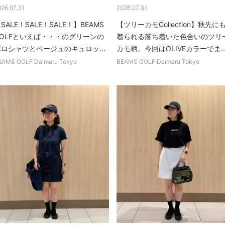
026.07.31
2026.07.31
SALE！SALE！SALE！】BEAMS
【ツリーカモCollection】秋先に
GOLFといえば・・・のグリーンの
着られる落ち着いた色合いのツリ
ポロシャツとベージュのキュロッ...
カモ柄。今回はOLIVEカラーでま..
EAMS GOLF Daimaru Tokyo
BEAMS GOLF Daimaru Tokyo