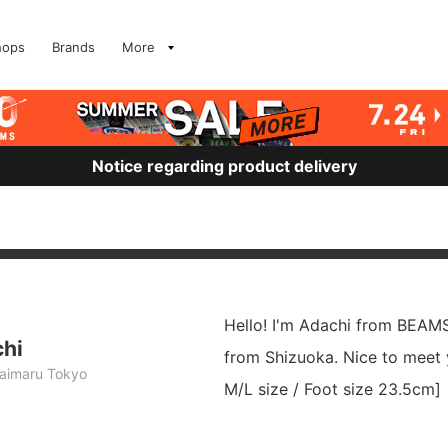
hops
Brands
More
Notice regarding product delivery
Hello! I'm Adachi from BEAM
chi
from Shizuoka. Nice to meet 
imaru Tokyo
M/L size / Foot size 23.5cm]