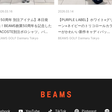
026.03.16
2026.03.14
【50周年 別注アイテム】本日発
【PURPLE LABEL】ホワイト×グ
！BEAMS創業50周年を記念した
ーン×ネイビーのトリコロールカ
ACOSTE別注ポロシャツ。バ...
ーがかわいい新作キャディバッ...
EAMS GOLF Daimaru Tokyo
BEAMS GOLF Daimaru Tokyo
cebook
YouTube
TikTok
Pinterest