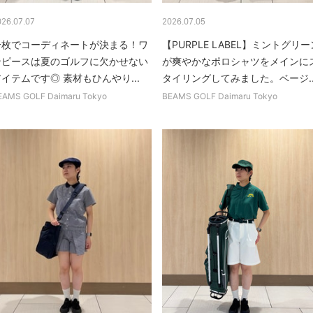
026.07.07
2026.07.05
一枚でコーディネートが決まる！ワ
【PURPLE LABEL】ミントグリー
ンピースは夏のゴルフに欠かせない
が爽やかなポロシャツをメインに
イテムです◎ 素材もひんやり...
タイリングしてみました。ベージ..
EAMS GOLF Daimaru Tokyo
BEAMS GOLF Daimaru Tokyo