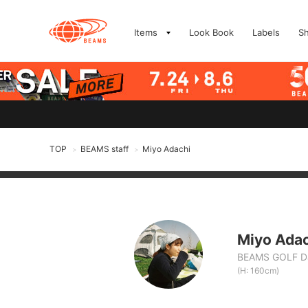
Items
Look Book
Labels
S
TOP
BEAMS staff
Miyo Adachi
>
>
Miyo Ada
BEAMS GOLF Da
(H: 160cm)