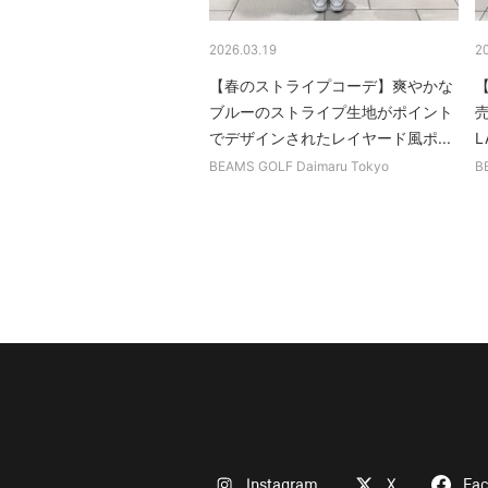
2026.03.19
2
【春のストライプコーデ】爽やかな
ブルーのストライプ生地がポイント
売
でデザインされたレイヤード風ポ...
L
BEAMS GOLF Daimaru Tokyo
B
Instagram
X
Fa