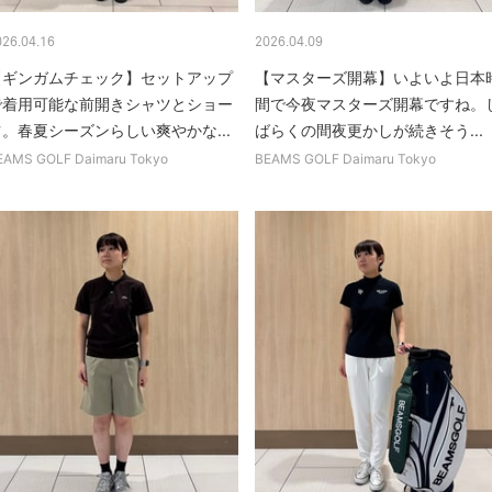
026.04.16
2026.04.09
【ギンガムチェック】セットアップ
【マスターズ開幕】いよいよ日本
で着用可能な前開きシャツとショー
間で今夜マスターズ開幕ですね。
ツ。春夏シーズンらしい爽やかな...
ばらくの間夜更かしが続きそう...
EAMS GOLF Daimaru Tokyo
BEAMS GOLF Daimaru Tokyo