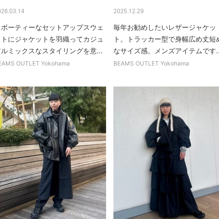
026.03.14
2025.12.29
スポーティーなセットアップスウェ
毎年お勧めしたいレザージャケッ
ットにジャケットを羽織ってカジュ
ト。トラッカー型で身幅広め丈短
アルミックスなスタイリングを意...
なサイズ感。メンズアイテムです..
EAMS OUTLET Yokohama
BEAMS OUTLET Yokohama