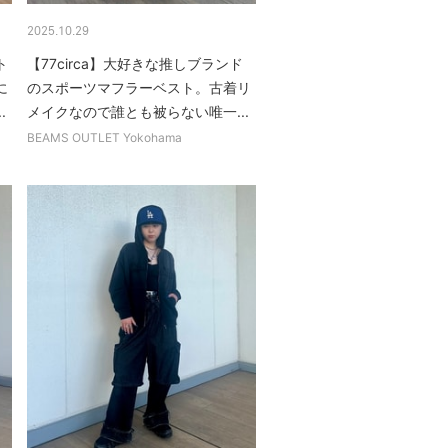
2025.10.29
ト
【77circa】大好きな推しブランド
に
のスポーツマフラーベスト。古着リ
.
メイクなので誰とも被らない唯一...
BEAMS OUTLET Yokohama