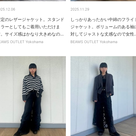
025.12.06
2025.11.29
安定のレザージャケット。スタンド
しっかりあったかい中綿のフライ
カラーとしてもご着用いただけま
ジャケット。ボリュームのある袖
す。サイズ感はかなり大きめなの...
対してジャストな丈感なので女性..
EAMS OUTLET Yokohama
BEAMS OUTLET Yokohama