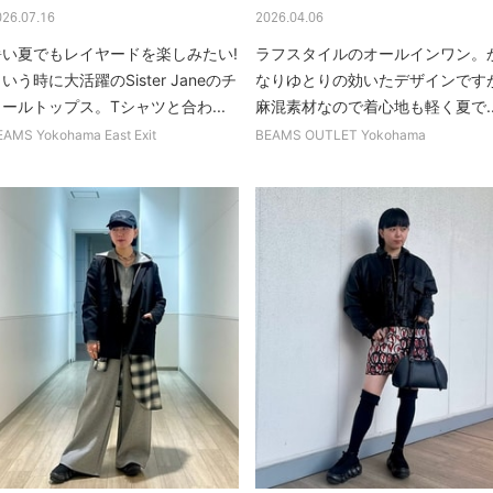
026.07.16
2026.04.06
暑い夏でもレイヤードを楽しみたい!
ラフスタイルのオールインワン。
いう時に大活躍のSister Janeのチ
なりゆとりの効いたデザインです
ールトップス。Tシャツと合わ...
麻混素材なので着心地も軽く夏で..
EAMS Yokohama East Exit
BEAMS OUTLET Yokohama