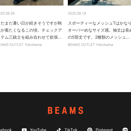
025.08.26
2025.08.19
まだまだ暑い日が続きそうですが秋
スポーティーなメッシュTはかな
服が着たくなるこの頃。チェックア
オーバーめなサイズ感。袖丈は長
イテム三銃士を組み合わせて欲張...
の5部丈です。2種類のメッシュ...
EAMS OUTLET Yokohama
BEAMS OUTLET Yokohama
cebook
YouTube
TikTok
Pinterest