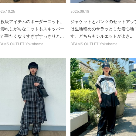
025.10.25
2025.09.18
主役級アイテムのボーダーニット。
ジャケットとパンツのセットアッ
着膨れしがちなニットもスキッパー
は生地軽めのサラッとした着心地
襟が重たくなりすぎずすっきりと...
す。どちらもシルエットがよき...
EAMS OUTLET Yokohama
BEAMS OUTLET Yokohama