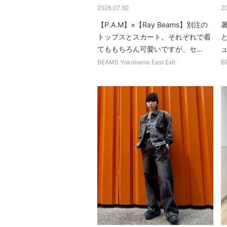
2026.07.30
2
【P.A.M】×【Ray Beams】別注の
トップスとスカート。それぞれで着
と
てももちろん可愛いですが、セ...
ュ
BEAMS Yokohama East Exit
B