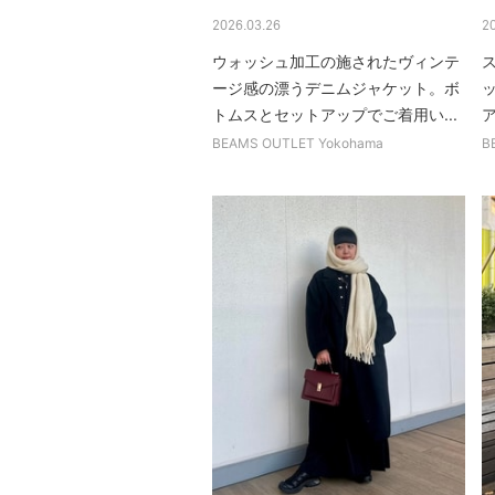
2026.03.26
2
ウォッシュ加工の施されたヴィンテ
ージ感の漂うデニムジャケット。ボ
トムスとセットアップでご着用い...
BEAMS OUTLET Yokohama
B