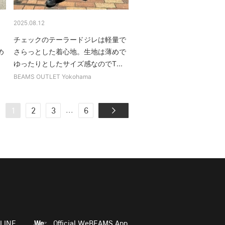
2025.08.12
り
チェックのテーラードジレは軽量で
め
さらっとした着心地。生地は薄めで
ゆったりとしたサイズ感なのでT...
BEAMS OUTLET Yokohama
...
1
2
3
6
LINE
Official WeBEAMS App