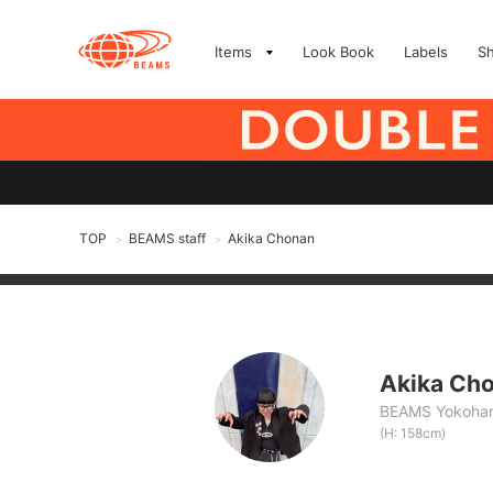
Items
Look Book
Labels
S
TOP
BEAMS staff
Akika Chonan
>
>
Akika Ch
BEAMS Yokoham
(H: 158cm)