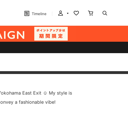
Timeline
okohama East Exit ☺︎ My style is
 convey a fashionable vibe!