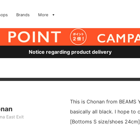
hops
Brands
More
Notice regarding product delivery
This is Chonan from BEAMS Y
onan
basically all black. I hope to
a East Exit
[Bottoms S size/shoes 24cm]