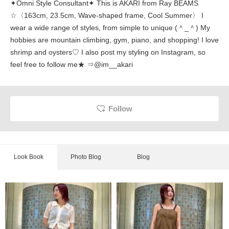
︎✦︎Omni Style Consultant︎✦︎ This is AKARI from Ray BEAMS
☆〈163cm, 23.5cm, Wave-shaped frame, Cool Summer〉 I
wear a wide range of styles, from simple to unique (＾_＾) My
hobbies are mountain climbing, gym, piano, and shopping! I love
shrimp and oysters♡ I also post my styling on Instagram, so
feel free to follow me★ ⇒@im__akari
Follow
Look Book
Photo Blog
Blog