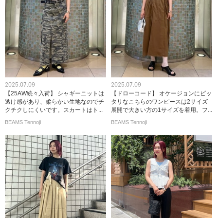
2025.07.09
2025.07.09
【25AW続々入荷】 シャギーニットは
【ドローコード】 オケージョンにピッ
透け感があり、柔らかい生地なのでチ
タリなこちらのワンピースは2サイズ
クチクしにくいです。スカートはト...
展開で大きい方の1サイズを着用。フ...
BEAMS Tennoji
BEAMS Tennoji