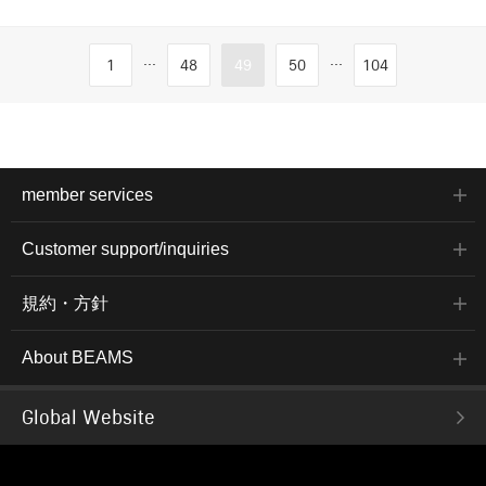
...
...
1
48
49
50
104
member services
Customer support/inquiries
規約・方針
About BEAMS
Global Website