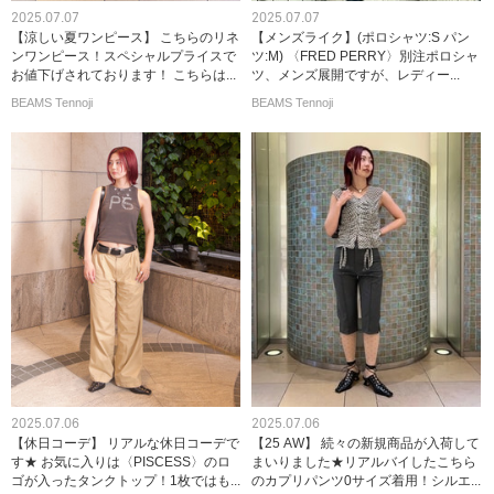
2025.07.07
2025.07.07
【涼しい夏ワンピース】 こちらのリネ
【メンズライク】(ポロシャツ:S パン
ンワンピース！スペシャルプライスで
ツ:M) 〈FRED PERRY〉別注ポロシャ
お値下げされております！ こちらは...
ツ、メンズ展開ですが、レディー...
BEAMS Tennoji
BEAMS Tennoji
2025.07.06
2025.07.06
【休日コーデ】 リアルな休日コーデで
【25 AW】 続々の新規商品が入荷して
す★ お気に入りは〈PISCESS〉のロ
まいりました★リアルバイしたこちら
ゴが入ったタンクトップ！1枚ではも...
のカプリパンツ0サイズ着用！シルエ...