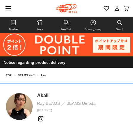
Timeline
Items
Look Book
Browsing history
Search
Notice regarding product delivery
TOP
>
BEAMS staff
>
Akali
Akali
Ray BEAMS
BEAMS Umeda
(H: 163cm)