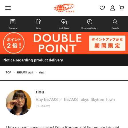
Timeline
Items
Look Book
Browsing history
Search
Notice regarding product delivery
TOP
>
BEAMS staff
>
rina
rina
Ray BEAMS
BEAMS Tokyo Skytree Town
(H: 161cm)
I like elegant casual styles! I'm a Korean idol fan ⌯oᴗ<⌯ [Height