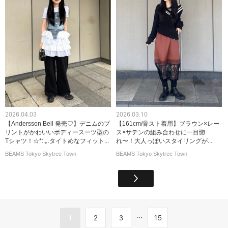
2026.04.03
2026.03.10
【Andersson Bell 発売♡】デニムのプ
【161cm/骨スト着用】ブラウン×レー
リントがかわいいボディースーツ型の
ス×サテンの組み合わせに一目惚
Tシャツ！☆*:.｡.タイトめなフィット...
れ〜！大人っぽいスタイリングが...
BEAMS Tokyo Skytree Town
BEAMS Tokyo Skytree Town
...
1
2
3
15