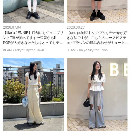
2026.07.04
2026.06.27
【like a JENNIE】店舗にもジェニプリ
【one point♡】シンプルな合わせが好
ントT達が揃ってます〜♡昔からK-
きな私ですが、こちらのレースビスチ
POPが大好きなわたしはとってもテ...
ェ×ブラウンの組み合わせがキュート...
BEAMS Tokyo Skytree Town
BEAMS Tokyo Skytree Town