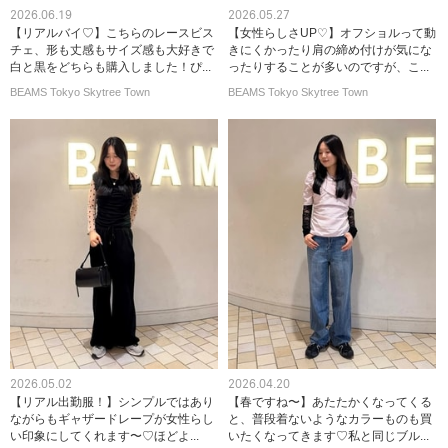
2026.06.19
2026.05.27
【リアルバイ♡】こちらのレースビス
【女性らしさUP♡】オフショルって動
チェ、形も丈感もサイズ感も大好きで
きにくかったり肩の締め付けが気にな
白と黒をどちらも購入しました！ぴ...
ったりすることが多いのですが、こ...
BEAMS Tokyo Skytree Town
BEAMS Tokyo Skytree Town
2026.05.02
2026.04.20
【リアル出勤服！】シンプルではあり
【春ですね〜】あたたかくなってくる
ながらもギャザードレープが女性らし
と、普段着ないようなカラーものも買
い印象にしてくれます〜♡ほどよ...
いたくなってきます♡私と同じブル...