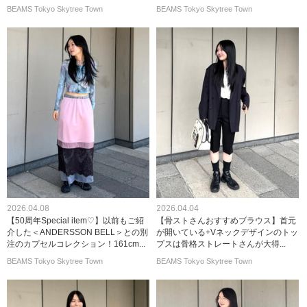
BEAMS Tokyo Skytree Town
BEAMS Tokyo Skytree Town
2026.04.08
2026.04.04
【50周年Special item♡】以前もご紹
【骨ストさんおすすめブラウス】首元
介した＜ANDERSSON BELL＞との別
が開いている+Vネックデザインのトッ
注のカプセルコレクション！161cm...
プスは骨格ストレートさんが大得...
BEAMS Tokyo Skytree Town
BEAMS Tokyo Skytree Town