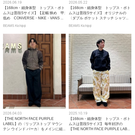
2026.06.19
2026.05.22
【168cm・細身体型 トップス・ボト
【168cm・細身体型 トップス・ボト
ムスは普段Sサイズ】【足幅:狭め 甲:
ムスは普段Sサイズ】 オリジナルの
低め CONVERSE・NIKE・VANS ...
〈ダブル ポケット ステッチ シャツ...
BEAMS Kichijoji
BEAMS Kichijoji
2026.04.03
2025.10.19
【THE NORTH FACE PURPLE
【168cm・細身体型 トップス・ボト
LABEL】の〈リップストップ マウン
ムスは普段Sサイズ】 毎年好評の
テン ウインド パーカ〉をメインに組...
【THE NORTH FACE PURPLE LAB...