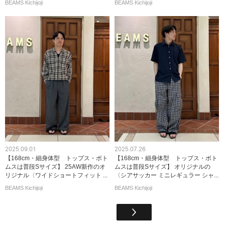
BEAMS Kichijoji
BEAMS Kichijoji
2025.09.01
2025.07.26
【168cm・細身体型 トップス・ボト
【168cm・細身体型 トップス・ボト
ムスは普段Sサイズ】 25AW新作のオ
ムスは普段Sサイズ】 オリジナルの
リジナル〈ワイドショートフィット ...
〈シアサッカー ミニレギュラー シャ...
BEAMS Kichijoji
BEAMS Kichijoji