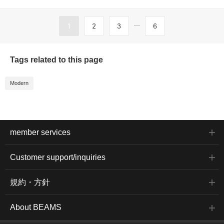
...
1
2
3
6
Tags related to this page
Modern
member services
Customer support/inquiries
規約・方針
About BEAMS