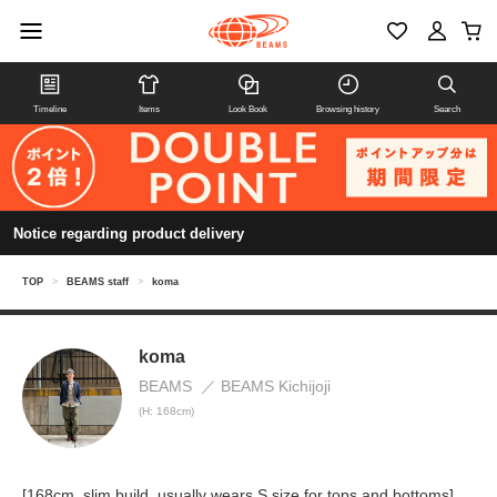
Timeline
Items
Look Book
Browsing history
Search
Notice regarding product delivery
TOP
>
BEAMS staff
>
koma
koma
BEAMS
BEAMS Kichijoji
(H: 168cm)
[168cm, slim build, usually wears S size for tops and bottoms]