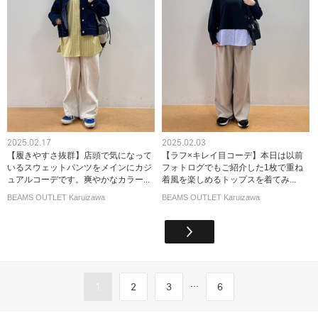
2025.02.17
2025.02.03
【履きやすさ抜群】店頭で気になって
【ラフ×キレイ目コーデ】本日は以前
いるスウェットパンツをメインにカジ
フォトログでもご紹介した1枚で重ね
ュアルコーデです。爽やかなカラー...
着風を楽しめるトップスを着てみ...
BEAMS OUTLET Karuizawa
BEAMS OUTLET Karuizawa
...
1
2
3
6