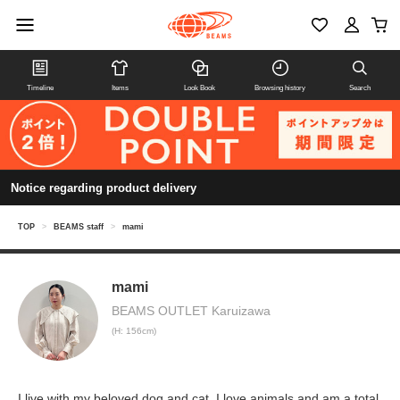
Timeline
Items
Look Book
Browsing history
Search
Notice regarding product delivery
TOP
>
BEAMS staff
>
mami
mami
BEAMS OUTLET Karuizawa
(H: 156cm)
I live with my beloved dog and cat. I love animals and am a total