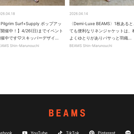
026.04.18
2026.04.14
Pilgrim Surf+Supply ポップアッ
〈Demi-Luxe BEAMS〉1枚ある
開催中！】4/26(日)までイベント
ても便利なリネンジャケットは、
催中です♡スキッパーデザイ...
よくゆとりがありバサっと羽織...
EAMS Shin-Marunouchi
BEAMS Shin-Marunouchi
cebook
YouTube
TikTok
Pinterest