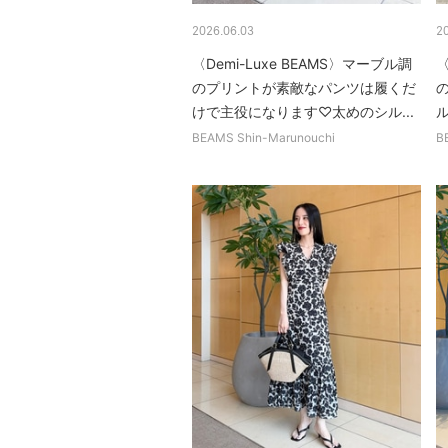
2026.06.03
2
〈Demi-Luxe BEAMS〉マーブル調
のプリントが素敵なパンツは履くだ
けで主役になります♡太めのシル...
BEAMS Shin-Marunouchi
B