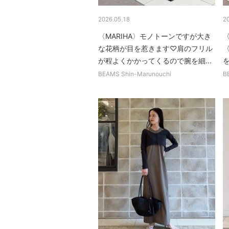
2026.05.18
2
〈MARIHA〉モノトーンですが大き
〈
な花柄が目を惹きます♡肩のフリル
が程よくかかってくるので腕を細...
を
BEAMS Shin-Marunouchi
B