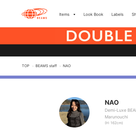
Items
Look Book
Labels
S
TOP
BEAMS staff
NAO
>
>
NAO
Demi-Luxe BE
Marunouchi
(H: 162cm)