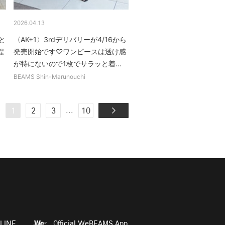
2026.04.13
とと
〈AK+1〉3rdデリバリーが4/16から
程
発売開始です♡ワンピースは透け感
が特にないので1枚でサラッと着...
BEAMS Shin-Marunouchi
...
1
2
3
10
LINE
Official WeBEAMS App