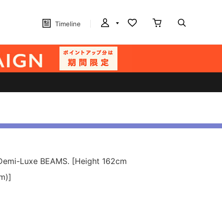
Timeline
f Demi-Luxe BEAMS. [Height 162cm
m)]