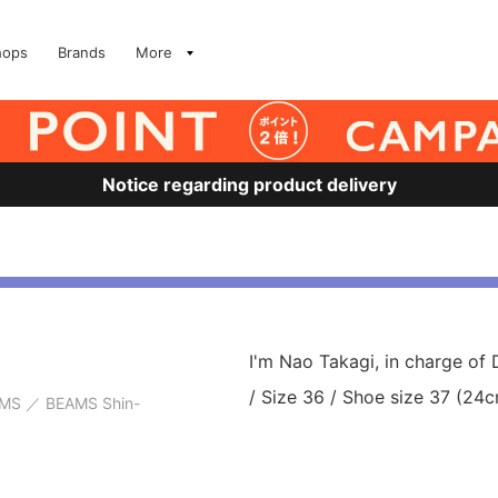
hops
Brands
More
Notice regarding product delivery
I'm Nao Takagi, in charge o
/ Size 36 / Shoe size 37 (24c
AMS
BEAMS Shin-