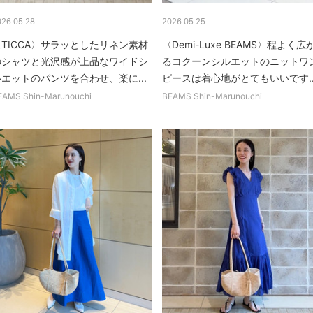
026.05.28
2026.05.25
〈TICCA〉サラッとしたリネン素材
〈Demi-Luxe BEAMS〉程よく広
のシャツと光沢感が上品なワイドシ
るコクーンシルエットのニットワ
ルエットのパンツを合わせ、楽に...
ピースは着心地がとてもいいです..
EAMS Shin-Marunouchi
BEAMS Shin-Marunouchi