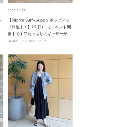
2026.04.27
レ
【Pilgrim Surf+Supply ポップアッ
-
プ開催中！】26(日)までイベント開
.
催中です♡たっぷりのギャザーが...
BEAMS Shin-Marunouchi