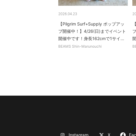
2026.04.23
2
【Pilgrim Surf+Supply ポップアッ
【
プ開催中！】4/26(日)までイベント
プ
開催中です！身長162cmで1サイ...
開
BEAMS Shin-Marunouchi
B
Instagram
X
Fa